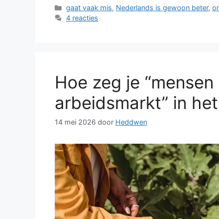
Categorieën
gaat vaak mis
,
Nederlands is gewoon beter
,
o
4 reacties
Hoe zeg je “mensen 
arbeidsmarkt” in het
14 mei 2026
door
Heddwen