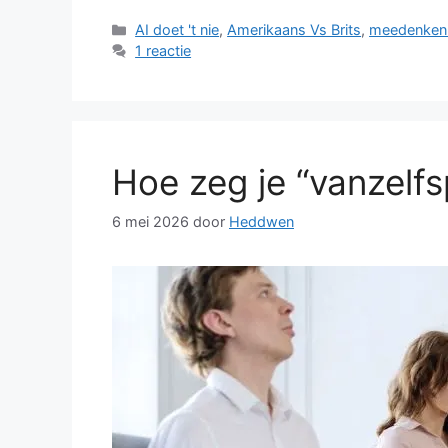
Categorieën
AI doet 't nie
,
Amerikaans Vs Brits
,
meedenken
1 reactie
Hoe zeg je “vanzelfs
6 mei 2026
door
Heddwen