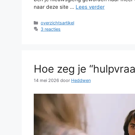
naar deze site …
Lees verder
Categorieën
overzichtsartikel
3 reacties
Hoe zeg je “hulpvraa
14 mei 2026
door
Heddwen