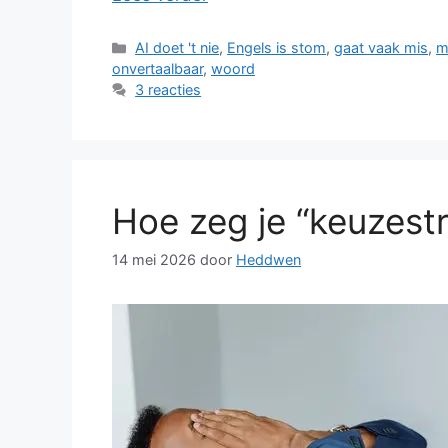
Categorieën
AI doet 't nie
,
Engels is stom
,
gaat vaak mis
,
m
onvertaalbaar
,
woord
3 reacties
Hoe zeg je “keuzestr
14 mei 2026
door
Heddwen