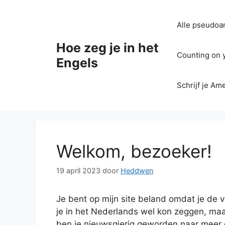
Ga
naar
Alle pseudoan
de
inhoud
Hoe zeg je in het
Counting on yo
Engels
Schrijf je Am
Welkom, bezoeker!
19 april 2023
door
Heddwen
Je bent op mijn site beland omdat je de ve
je in het Nederlands wel kon zeggen, maar
ben je nieuwsgierig geworden naar meer en