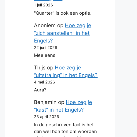
1 juli 2026
"Quarter" is ook een optie.
Anoniem
op
Hoe zeg je
“zich aanstellen” in het
Engels?
22 juni 2026
Mee eens!
Thijs
op
Hoe zeg je
“uitstraling” in het Engels?
4 mei 2026
Aura?
Benjamin
op
Hoe zeg je
“kast” in het Engels?
23 april 2026
In de geschreven taal is het
dan wel bon ton om woorden