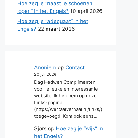
Hoe zeg je “naast je schoenen
lopen” in het Engels?
10 april 2026
Hoe zeg je “adequaat” in het
Engels?
22 maart 2026
Anoniem
op
Contact
20 juli 2026
Dag Hedwen Complimenten
voor je leuke en interessante
website! Ik heb hem op onze
Links-pagina
(https://vertaalverhaal.nl/links/)
toegevoegd. Kom ook eens…
Sjors
op
Hoe zeg je “wijk” in
het Engels?