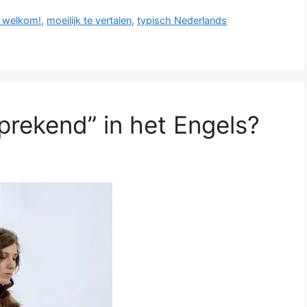
 welkom!
,
moeilijk te vertalen
,
typisch Nederlands
prekend” in het Engels?