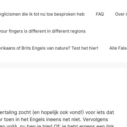
glicismen die ik tot nu toe besproken heb
FAQ
Over 
ur fingers is different in different regions
erikaans of Brits Engels van nature? Test het hier!
Alle Fal
rtaling zocht (en hopelijk ook vond!) voor iets dat
 toen in het Engels ineens net niet. Vervolgens
 voilà, nu ben je hier! Of: je hebt ergens een link