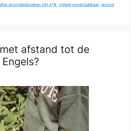
nline woordenboeken zijn k*#
,
vrijwel onvertaalbaar
,
woord
met afstand tot de
 Engels?