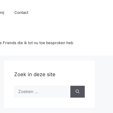
mij
Contact
se Friends die ik tot nu toe besproken heb
Zoek in deze site
Zoek
naar: