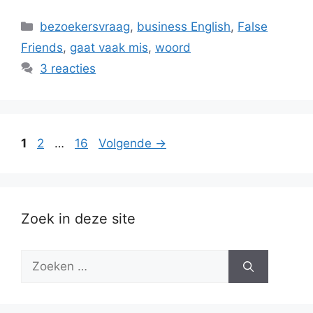
Categorieën
bezoekersvraag
,
business English
,
False
Friends
,
gaat vaak mis
,
woord
3 reacties
Pagina
Pagina
Pagina
1
2
…
16
Volgende
→
Zoek in deze site
Zoek
naar: