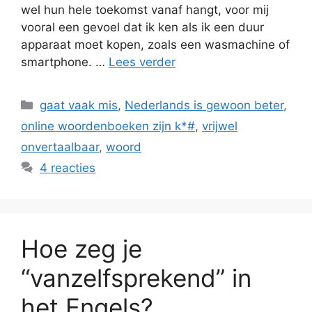
wel hun hele toekomst vanaf hangt, voor mij
vooral een gevoel dat ik ken als ik een duur
apparaat moet kopen, zoals een wasmachine of
smartphone. …
Lees verder
Categorieën
gaat vaak mis
,
Nederlands is gewoon beter
,
online woordenboeken zijn k*#
,
vrijwel
onvertaalbaar
,
woord
4 reacties
Hoe zeg je
“vanzelfsprekend” in
het Engels?