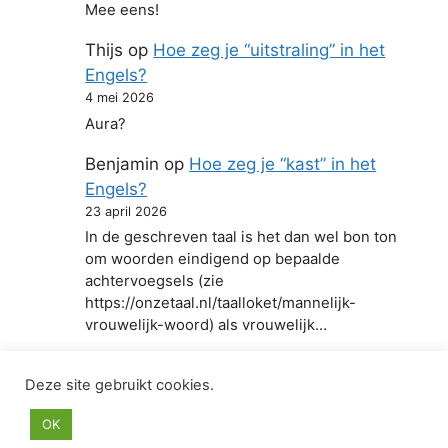
Mee eens!
Thijs
op
Hoe zeg je “uitstraling” in het
Engels?
4 mei 2026
Aura?
Benjamin
op
Hoe zeg je “kast” in het
Engels?
23 april 2026
In de geschreven taal is het dan wel bon ton
om woorden eindigend op bepaalde
achtervoegsels (zie
https://onzetaal.nl/taalloket/mannelijk-
vrouwelijk-woord) als vrouwelijk…
Deze site gebruikt cookies.
© 2026 Hoe zeg je in het Engels
• Gebouwd met
OK
GeneratePress