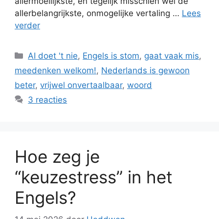
allermoeilijkste, en tegelijk misschien wel de
allerbelangrijkste, onmogelijke vertaling …
Lees
verder
Categorieën
AI doet 't nie
,
Engels is stom
,
gaat vaak mis
,
meedenken welkom!
,
Nederlands is gewoon
beter
,
vrijwel onvertaalbaar
,
woord
3 reacties
Hoe zeg je
“keuzestress” in het
Engels?