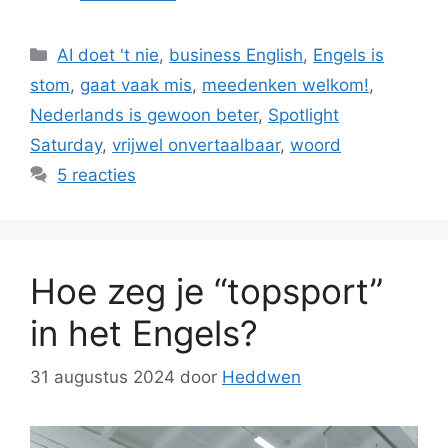
Categorieën
AI doet 't nie
,
business English
,
Engels is
stom
,
gaat vaak mis
,
meedenken welkom!
,
Nederlands is gewoon beter
,
Spotlight
Saturday
,
vrijwel onvertaalbaar
,
woord
5 reacties
Hoe zeg je “topsport”
in het Engels?
31 augustus 2024
door
Heddwen