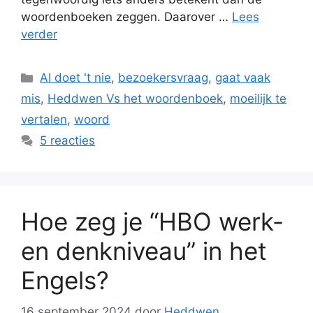
woordenboeken zeggen. Daarover …
Lees
verder
Categorieën
AI doet 't nie
,
bezoekersvraag
,
gaat vaak
mis
,
Heddwen Vs het woordenboek
,
moeilijk te
vertalen
,
woord
5 reacties
Hoe zeg je “HBO werk-
en denkniveau” in het
Engels?
16 september 2024
door
Heddwen