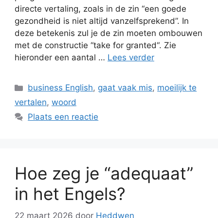
directe vertaling, zoals in de zin “een goede
gezondheid is niet altijd vanzelfsprekend”. In
deze betekenis zul je de zin moeten ombouwen
met de constructie “take for granted“. Zie
hieronder een aantal …
Lees verder
Categorieën
business English
,
gaat vaak mis
,
moeilijk te
vertalen
,
woord
Plaats een reactie
Hoe zeg je “adequaat”
in het Engels?
22 maart 2026
door
Heddwen