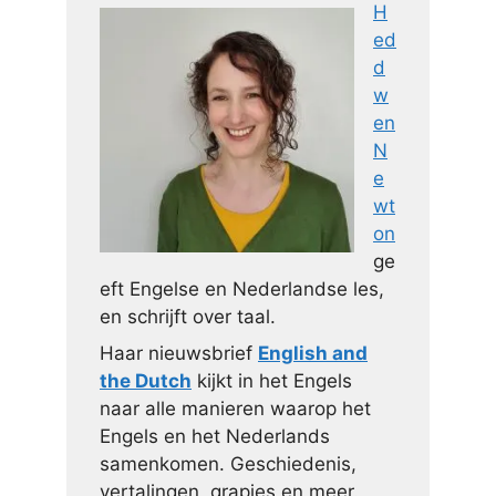
H
ed
d
w
en
N
e
wt
on
ge
eft Engelse en Nederlandse les,
en schrijft over taal.
Haar nieuwsbrief
English and
the Dutch
kijkt in het Engels
naar alle manieren waarop het
Engels en het Nederlands
samenkomen. Geschiedenis,
vertalingen, grapjes en meer.