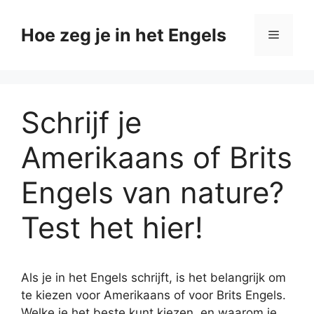
Ga
naar
Hoe zeg je in het Engels
Menu
de
inhoud
Schrijf je
Amerikaans of Brits
Engels van nature?
Test het hier!
Als je in het Engels schrijft, is het belangrijk om
te kiezen voor Amerikaans of voor Brits Engels.
Welke je het beste kunt kiezen, en waarom je