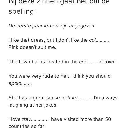
Bij deze zinnen gaat het om de
spelling:
De eerste paar letters zijn al gegeven.
I like that dress, but I don’t like the
col
…….. .
Pink doesn’t suit me.
The town hall is located in the
cen
……. of town.
You were very rude to her. I think you should
apolo
…… .
She has a great sense of
hum
……… . I’m always
laughing at her jokes.
I love
trav
………. . I have visited more than 50
countries so far!