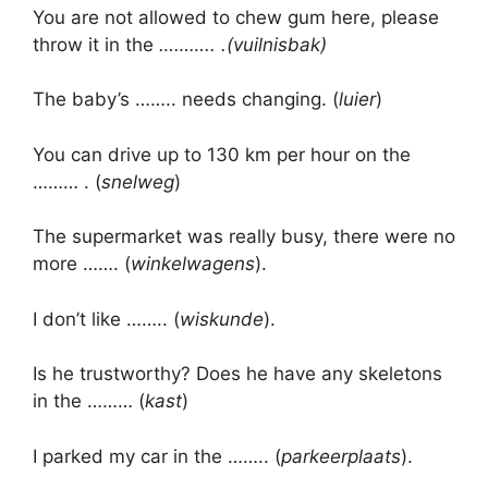
You are not allowed to chew gum here, please
throw it in the
……….. .(vuilnisbak)
The baby’s …….. needs changing. (
luier
)
You can drive up to 130 km per hour on the
……… . (
snelweg
)
The supermarket was really busy, there were no
more ……. (
winkelwagens
).
I don’t like …….. (
wiskunde
).
Is he trustworthy? Does he have any skeletons
in the ……… (
kast
)
I parked my car in the …….. (
parkeerplaats
).