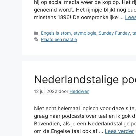
hij op social media weer de kop op. Het r
genoemd wordt. Het rijmpje blijkt nog oud
minstens 1896! De oorspronkelijke …
Lees
Categorieën
Engels is stom
,
etymologie
,
Sunday Funday
,
t
Plaats een reactie
Nederlandstalige po
12 juli 2022
door
Heddwen
Niet echt helemaal logisch voor deze site,
graag naar podcasts over taal en ik gok da
Bovendien, als je een Nederlandstalige p
om de Engelse taal ook af …
Lees verder