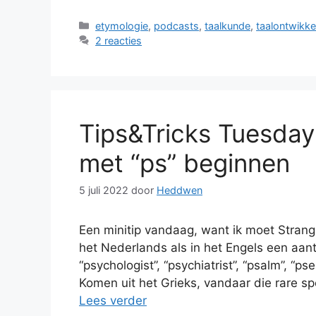
Categorieën
etymologie
,
podcasts
,
taalkunde
,
taalontwikke
2 reacties
Tips&Tricks Tuesday
met “ps” beginnen
5 juli 2022
door
Heddwen
Een minitip vandaag, want ik moet Strang
het Nederlands als in het Engels een aan
“psychologist”, “psychiatrist”, “psalm”, “
Komen uit het Grieks, vandaar die rare 
Lees verder