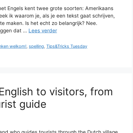
, het Engels kent twee grote soorten: Amerikaans
reek ik waarom je, als je een tekst gaat schrijven,
 te maken. Is het echt zo belangrijk? Nee.
zeggen dat …
Lees verder
ken welkom!
,
spelling
,
Tips&Tricks Tuesday
English to visitors, from
rist guide
and who guides tourists through the Dutch village