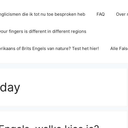
glicismen die ik tot nu toe besproken heb
FAQ
Over 
ur fingers is different in different regions
erikaans of Brits Engels van nature? Test het hier!
Alle Fal
sday