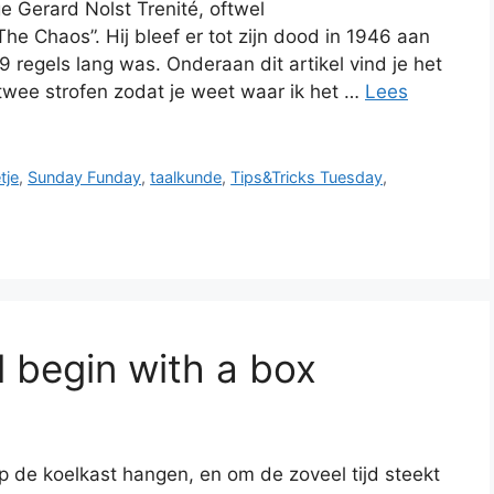
 Gerard Nolst Trenité, oftwel
The Chaos”. Hij bleef er tot zijn dood in 1946 aan
49 regels lang was. Onderaan dit artikel vind je het
 twee strofen zodat je weet waar ik het …
Lees
tje
,
Sunday Funday
,
taalkunde
,
Tips&Tricks Tuesday
,
l begin with a box
p de koelkast hangen, en om de zoveel tijd steekt