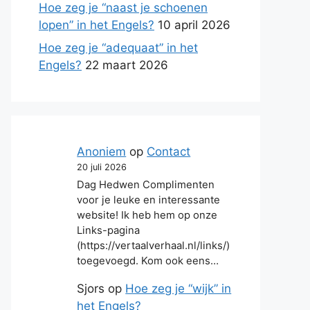
Hoe zeg je “naast je schoenen
lopen” in het Engels?
10 april 2026
Hoe zeg je “adequaat” in het
Engels?
22 maart 2026
Anoniem
op
Contact
20 juli 2026
Dag Hedwen Complimenten
voor je leuke en interessante
website! Ik heb hem op onze
Links-pagina
(https://vertaalverhaal.nl/links/)
toegevoegd. Kom ook eens…
Sjors
op
Hoe zeg je “wijk” in
het Engels?