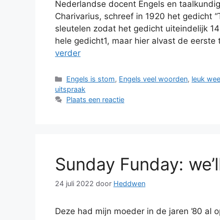
Nederlandse docent Engels en taalkundige
Charivarius, schreef in 1920 het gedicht “
sleutelen zodat het gedicht uiteindelijk 1
hele gedicht1, maar hier alvast de eerste
verder
Categorieën
Engels is stom
,
Engels veel woorden
,
leuk wee
uitspraak
Plaats een reactie
Sunday Funday: we’l
24 juli 2022
door
Heddwen
Deze had mijn moeder in de jaren ’80 al o