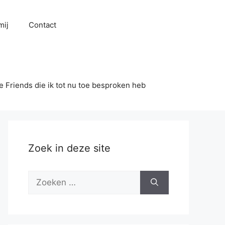
mij
Contact
se Friends die ik tot nu toe besproken heb
Zoek in deze site
Zoek
naar: