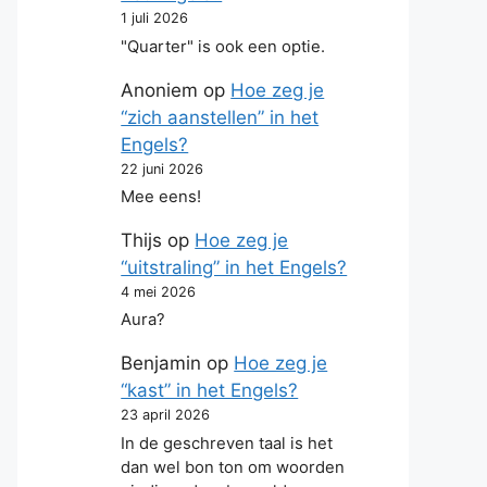
1 juli 2026
"Quarter" is ook een optie.
Anoniem
op
Hoe zeg je
“zich aanstellen” in het
Engels?
22 juni 2026
Mee eens!
Thijs
op
Hoe zeg je
“uitstraling” in het Engels?
4 mei 2026
Aura?
Benjamin
op
Hoe zeg je
“kast” in het Engels?
23 april 2026
In de geschreven taal is het
dan wel bon ton om woorden