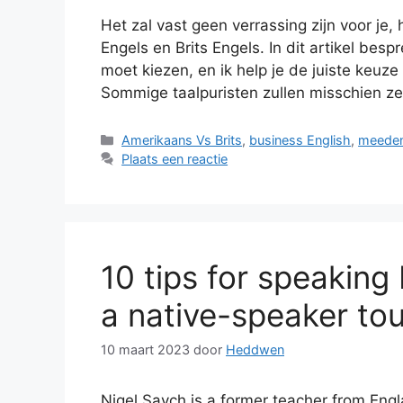
Het zal vast geen verrassing zijn voor je
Engels en Brits Engels. In dit artikel besp
moet kiezen, en ik help je de juiste keuze
Sommige taalpuristen zullen misschien 
Categorieën
Amerikaans Vs Brits
,
business English
,
meeden
Plaats een reactie
10 tips for speaking 
a native-speaker tou
10 maart 2023
door
Heddwen
Nigel Saych is a former teacher from Engl