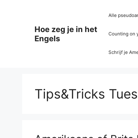
Ga
naar
Alle pseudoan
de
inhoud
Hoe zeg je in het
Counting on yo
Engels
Schrijf je Am
Tips&Tricks Tue