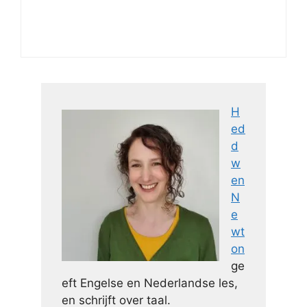
H
ed
d
w
en
N
e
wt
on
ge
eft Engelse en Nederlandse les,
en schrijft over taal.