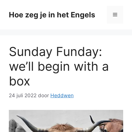
Ga
naar
Hoe zeg je in het Engels
Menu
de
inhoud
Sunday Funday:
we’ll begin with a
box
24 juli 2022
door
Heddwen