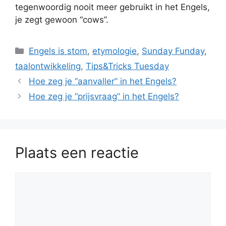
tegenwoordig nooit meer gebruikt in het Engels,
je zegt gewoon “cows”.
Categorieën
Engels is stom
,
etymologie
,
Sunday Funday
,
taalontwikkeling
,
Tips&Tricks Tuesday
Hoe zeg je “aanvaller” in het Engels?
Hoe zeg je “prijsvraag” in het Engels?
Plaats een reactie
Reactie