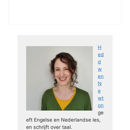
H
ed
d
w
en
N
e
wt
on
ge
eft Engelse en Nederlandse les,
en schrijft over taal.