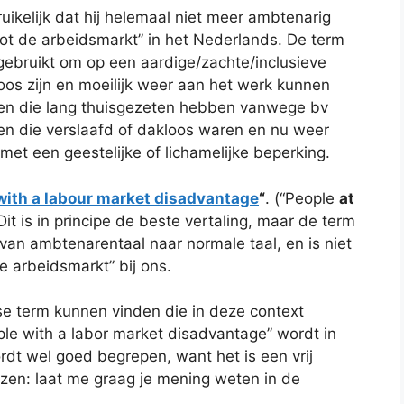
kelijk dat hij helemaal niet meer ambtenarig
tot de arbeidsmarkt” in het Nederlands. De term
 gebruikt om op een aardige/zachte/inclusieve
os zijn en moeilijk weer aan het werk kunnen
en die lang thuisgezeten hebben vanwege bv
en die verslaafd of dakloos waren en nu weer
t een geestelijke of lichamelijke beperking.
with a labour market disadvantage
“
. (“People
at
it is in principe de beste vertaling, maar de term
 van ambtenarentaal naar normale taal, en is niet
e arbeidsmarkt” bij ons.
e term kunnen vinden die in deze context
e with a labor market disadvantage” wordt in
ordt wel goed begrepen, want het is een vrij
ezen: laat me graag je mening weten in de