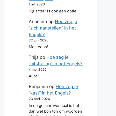
1 juli 2026
"Quarter" is ook een optie.
Anoniem
op
Hoe zeg je
“zich aanstellen” in het
Engels?
22 juni 2026
Mee eens!
Thijs
op
Hoe zeg je
“uitstraling” in het Engels?
4 mei 2026
Aura?
Benjamin
op
Hoe zeg je
“kast” in het Engels?
23 april 2026
In de geschreven taal is het
dan wel bon ton om woorden