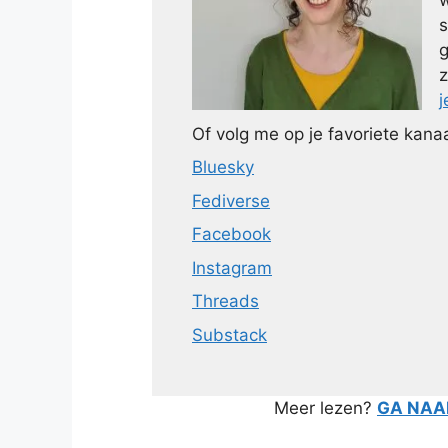
w
s
g
z
j
Of volg me op je favoriete kanaa
Bluesky
Fediverse
Facebook
Instagram
Threads
Substack
Meer lezen?
GA NAAR