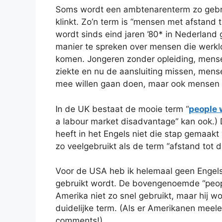
Soms wordt een ambtenarenterm zo gebrui
klinkt. Zo’n term is “mensen met afstand 
wordt sinds eind jaren ’80* in Nederland
manier te spreken over mensen die werklo
komen. Jongeren zonder opleiding, mens
ziekte en nu de aansluiting missen, mens
mee willen gaan doen, maar ook mensen me
In de UK bestaat de mooie term “
people 
a labour market disadvantage” kan ook.) D
heeft in het Engels niet die stap gemaakt
zo veelgebruikt als de term “afstand tot d
Voor de USA heb ik helemaal geen Engels
gebruikt wordt. De bovengenoemde “peopl
Amerika niet zo snel gebruikt, maar hij w
duidelijke term. (Als er Amerikanen meel
comments!)