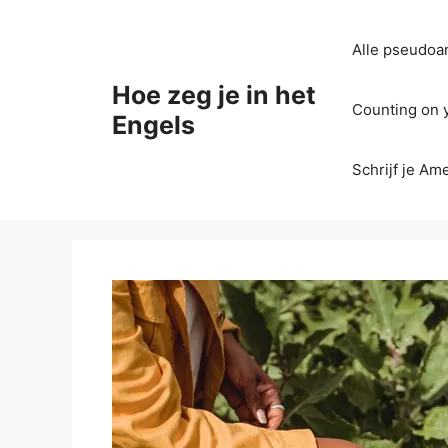
Ga
naar
Alle pseudoan
de
inhoud
Hoe zeg je in het
Counting on yo
Engels
Schrijf je Am