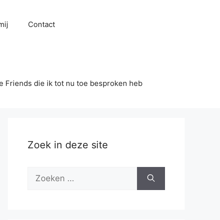
mij
Contact
se Friends die ik tot nu toe besproken heb
Zoek in deze site
Zoek
naar: