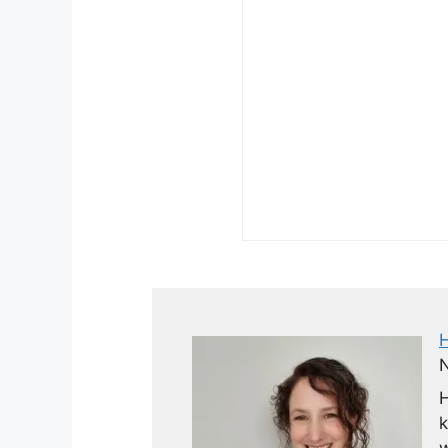
N
H
k