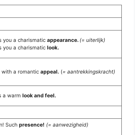
es you a charismatic
appearance.
(= uiterlijk)
es you a charismatic
look.
 with a romantic
appeal.
(
= aantrekkingskracht)
s a warm
look and feel.
n! Such
presence!
(= aanwezigheid)