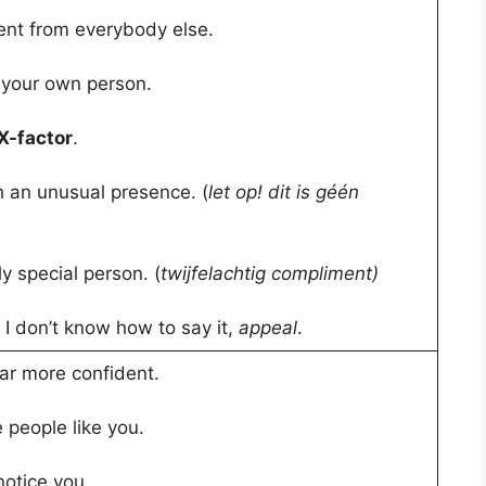
rent from everybody else.
y your own person.
X-factor
.
 an unusual presence. (
let op! dit is géén
ly special person. (
twijfelachtig compliment)
 I don’t know how to say it,
appeal
.
ar more confident.
 people like you.
otice you.