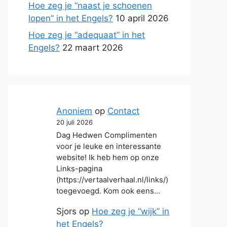
Hoe zeg je “naast je schoenen
lopen” in het Engels?
10 april 2026
Hoe zeg je “adequaat” in het
Engels?
22 maart 2026
Anoniem
op
Contact
20 juli 2026
Dag Hedwen Complimenten
voor je leuke en interessante
website! Ik heb hem op onze
Links-pagina
(https://vertaalverhaal.nl/links/)
toegevoegd. Kom ook eens…
Sjors
op
Hoe zeg je “wijk” in
het Engels?