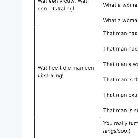
Wat een vrouw! Wat
What a woma
een uitstraling!
What a woma
That man has 
That man had 
That man alw
Wat heeft die man een
uitstraling!
That man is 
That man exu
That man is 
You really tur
langsloopt
)