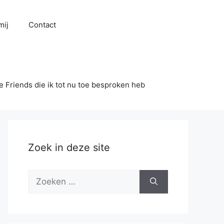
mij
Contact
se Friends die ik tot nu toe besproken heb
Zoek in deze site
Zoek
naar: