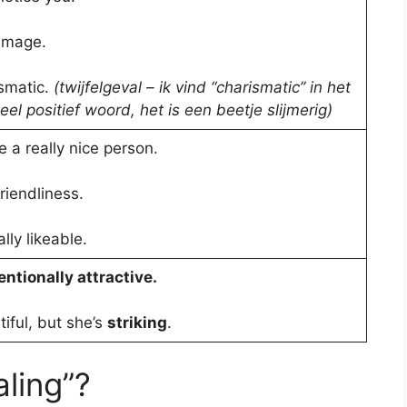
image.
smatic.
(twijfelgeval – ik vind “charismatic” in het
el positief woord, het is een beetje slijmerig)
 a really nice person.
riendliness.
ly likeable.
ntionally attractive.
tiful, but she’s
striking
.
aling”?