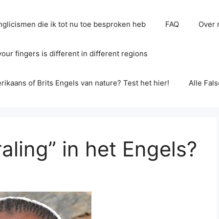
glicismen die ik tot nu toe besproken heb
FAQ
Over 
ur fingers is different in different regions
erikaans of Brits Engels van nature? Test het hier!
Alle Fal
raling” in het Engels?