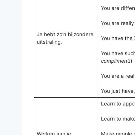
You are diffe
You are reall
Je hebt zo’n bijzondere
You have the
uitstraling.
You have such
compliment!
)
You are a real
You just have,
Learn to appe
Learn to make
Werken aan je
Make people n