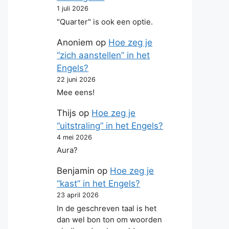
1 juli 2026
"Quarter" is ook een optie.
Anoniem
op
Hoe zeg je
“zich aanstellen” in het
Engels?
22 juni 2026
Mee eens!
Thijs
op
Hoe zeg je
“uitstraling” in het Engels?
4 mei 2026
Aura?
Benjamin
op
Hoe zeg je
“kast” in het Engels?
23 april 2026
In de geschreven taal is het
dan wel bon ton om woorden