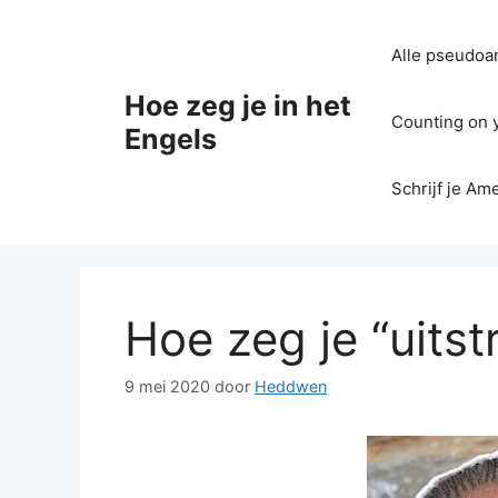
Ga
naar
Alle pseudoan
de
inhoud
Hoe zeg je in het
Counting on yo
Engels
Schrijf je Am
Hoe zeg je “uitst
9 mei 2020
door
Heddwen