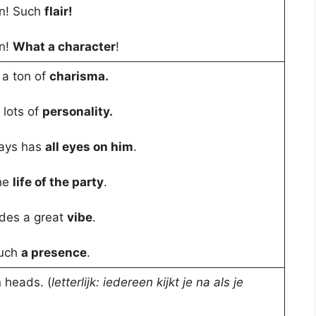
n! Such
flair!
n!
What a character
!
a ton of
charisma.
lots of
personality.
ays has
all eyes on him
.
the
life of the party
.
des a great
vibe
.
such
a presence
.
n heads. (
letterlijk: iedereen kijkt je na als je