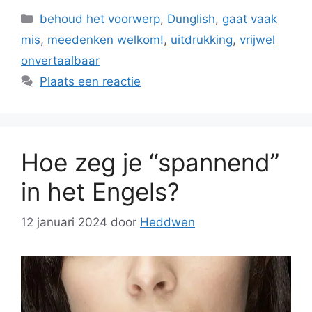
Categorieën
behoud het voorwerp
,
Dunglish
,
gaat vaak
mis
,
meedenken welkom!
,
uitdrukking
,
vrijwel
onvertaalbaar
Plaats een reactie
Hoe zeg je “spannend”
in het Engels?
12 januari 2024
door
Heddwen