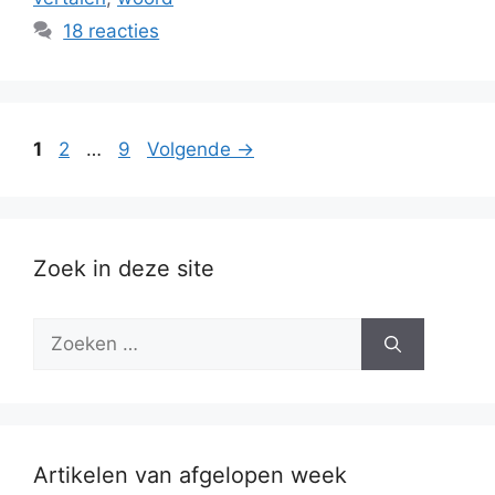
18 reacties
Pagina
Pagina
Pagina
1
2
…
9
Volgende
→
Zoek in deze site
Zoek
naar:
Artikelen van afgelopen week