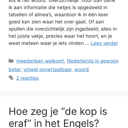
Als ik het woord “overzichtelijk” hoor dan denk
ik aan informatie die netjes is opgedeeld in
tabellen of alinea’s, waardoor ik in één keer
goed kan zien waar het over gaat. Of aan
spullen die overzichtelijk zijn ingedeeld; alles in
het juiste vakje, precies waar het hoort, en je
weet meteen waar je iets vinden …
Lees verder
Categorieën
meedenken welkom!
,
Nederlands is gewoon
beter
,
vrijwel onvertaalbaar
,
woord
2 reacties
Hoe zeg je “de kop is
eraf” in het Engels?