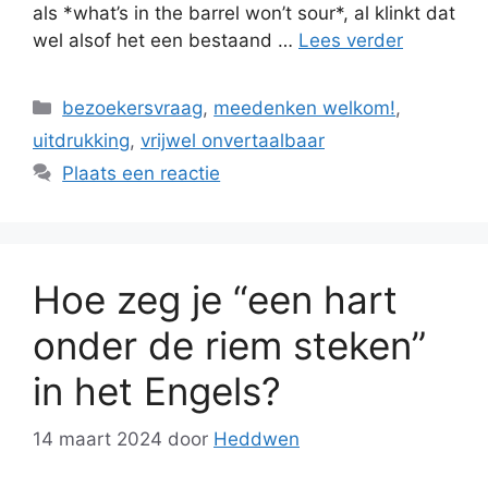
als *what’s in the barrel won’t sour*, al klinkt dat
wel alsof het een bestaand …
Lees verder
Categorieën
bezoekersvraag
,
meedenken welkom!
,
uitdrukking
,
vrijwel onvertaalbaar
Plaats een reactie
Hoe zeg je “een hart
onder de riem steken”
in het Engels?
14 maart 2024
door
Heddwen