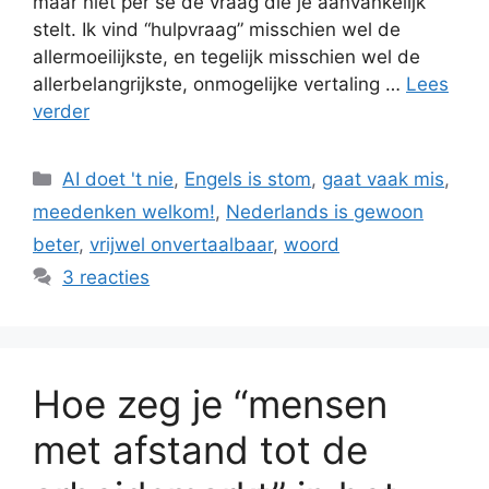
maar niet per se de vraag die je aanvankelijk
stelt. Ik vind “hulpvraag” misschien wel de
allermoeilijkste, en tegelijk misschien wel de
allerbelangrijkste, onmogelijke vertaling …
Lees
verder
Categorieën
AI doet 't nie
,
Engels is stom
,
gaat vaak mis
,
meedenken welkom!
,
Nederlands is gewoon
beter
,
vrijwel onvertaalbaar
,
woord
3 reacties
Hoe zeg je “mensen
met afstand tot de