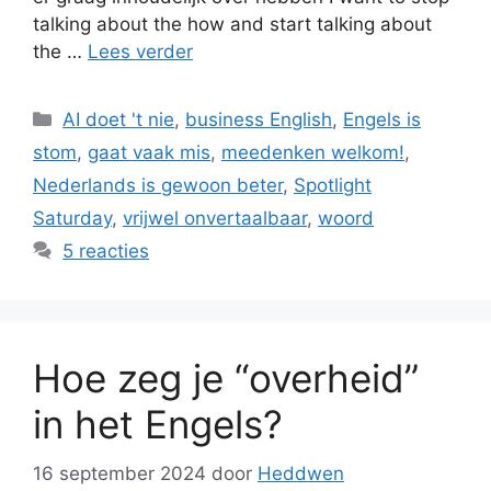
talking about the how and start talking about
the …
Lees verder
Categorieën
AI doet 't nie
,
business English
,
Engels is
stom
,
gaat vaak mis
,
meedenken welkom!
,
Nederlands is gewoon beter
,
Spotlight
Saturday
,
vrijwel onvertaalbaar
,
woord
5 reacties
Hoe zeg je “overheid”
in het Engels?
16 september 2024
door
Heddwen