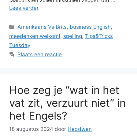
taalpuristen zullen misschien zeggen dat …
Lees verder
Categorieën
Amerikaans Vs Brits
,
business English
,
meedenken welkom!
,
spelling
,
Tips&Tricks
Tuesday
Plaats een reactie
Hoe zeg je “wat in het
vat zit, verzuurt niet” in
het Engels?
18 augustus 2024
door
Heddwen