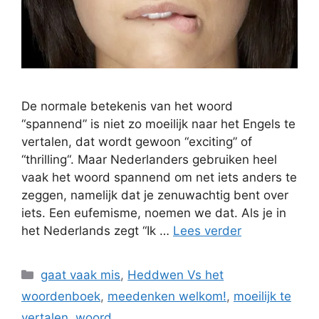
De normale betekenis van het woord
“spannend” is niet zo moeilijk naar het Engels te
vertalen, dat wordt gewoon “exciting” of
“thrilling“. Maar Nederlanders gebruiken heel
vaak het woord spannend om net iets anders te
zeggen, namelijk dat je zenuwachtig bent over
iets. Een eufemisme, noemen we dat. Als je in
het Nederlands zegt “Ik …
Lees verder
Categorieën
gaat vaak mis
,
Heddwen Vs het
woordenboek
,
meedenken welkom!
,
moeilijk te
vertalen
,
woord