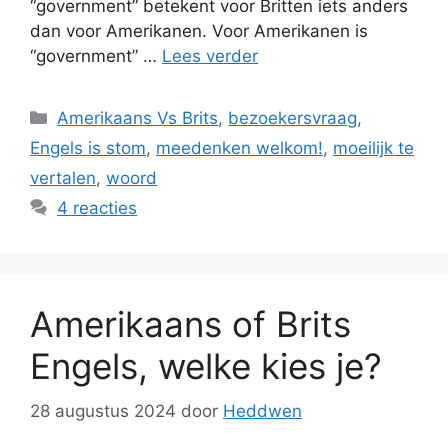
“government” betekent voor Britten iets anders
dan voor Amerikanen. Voor Amerikanen is
“government” …
Lees verder
Categorieën
Amerikaans Vs Brits
,
bezoekersvraag
,
Engels is stom
,
meedenken welkom!
,
moeilijk te
vertalen
,
woord
4 reacties
Amerikaans of Brits
Engels, welke kies je?
28 augustus 2024
door
Heddwen