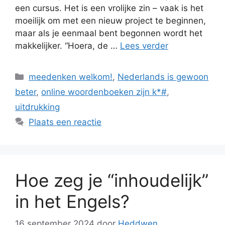
een cursus. Het is een vrolijke zin – vaak is het
moeilijk om met een nieuw project te beginnen,
maar als je eenmaal bent begonnen wordt het
makkelijker. “Hoera, de …
Lees verder
Categorieën
meedenken welkom!
,
Nederlands is gewoon
beter
,
online woordenboeken zijn k*#
,
uitdrukking
Plaats een reactie
Hoe zeg je “inhoudelijk”
in het Engels?
16 september 2024
door
Heddwen