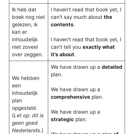
Ik heb dat
I haven’t read that book yet, I
boek nog niet
can’t say much about
the
gelezen, ik
contents
.
kan er
inhoudelijk
I haven’t read that book yet, I
niet zoveel
can’t tell you
exactly what
over zeggen.
it’s about
.
We have drawn up a
detailed
plan.
We hebben
een
We have drawn up a
inhoudelijk
comprehensive
plan.
plan
opgesteld.
We have drawn up a
(
Let op: dit is
strategic
plan.
geen goed
Nederlands.
)