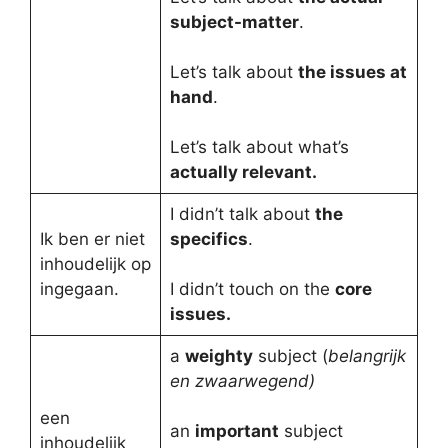
subject-matter
.
Let’s talk about
the issues at
hand
.
Let’s talk about what’s
actually relevant.
I didn’t talk about
the
Ik ben er niet
specifics
.
inhoudelijk op
ingegaan.
I didn’t touch on the
core
issues.
a
weighty
subject (
belangrijk
en zwaarwegend)
een
an
important
subject
inhoudelijk