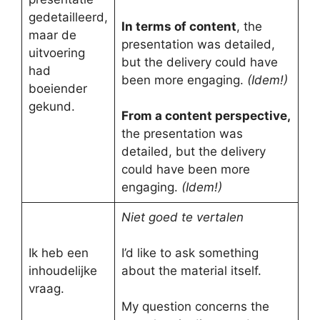
gedetailleerd,
In terms of content
, the
maar de
presentation was detailed,
uitvoering
but the delivery could have
had
been more engaging.
(Idem!)
boeiender
gekund.
From a content perspective,
the presentation was
detailed, but the delivery
could have been more
engaging.
(Idem!)
Niet goed te vertalen
Ik heb een
I’d like to ask something
inhoudelijke
about the material itself.
vraag.
My question concerns the