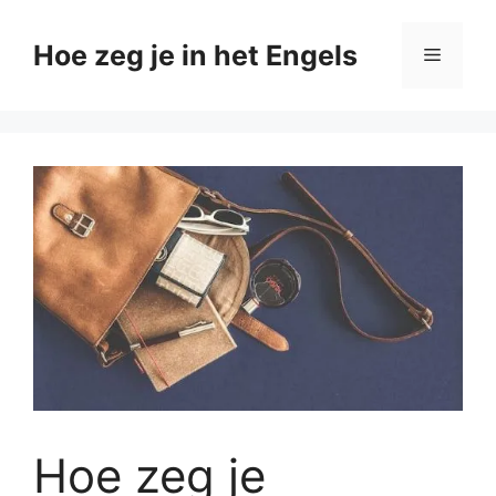
Ga
naar
Hoe zeg je in het Engels
Menu
de
inhoud
Hoe zeg je