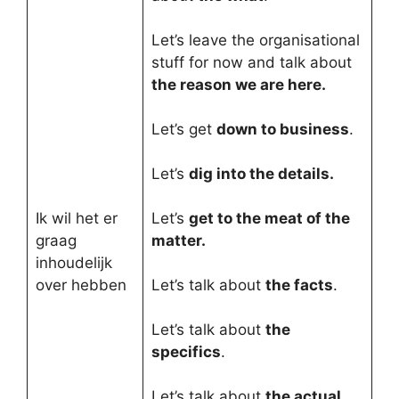
Let’s leave the organisational
stuff for now and talk about
the reason we are here.
Let’s get
down to business
.
Let’s
dig into the details.
Ik wil het er
Let’s
get to the meat of the
graag
matter.
inhoudelijk
over hebben
Let’s talk about
the facts
.
Let’s talk about
the
specifics
.
Let’s talk about
the actual