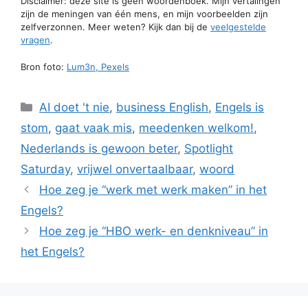
Disclaimer: deze site is geen woordenboek. Mijn vertalingen
zijn de meningen van één mens, en mijn voorbeelden zijn
zelfverzonnen. Meer weten? Kijk dan bij de
veelgestelde
vragen
.
Bron foto:
Lum3n, Pexels
Categorieën
AI doet 't nie
,
business English
,
Engels is
stom
,
gaat vaak mis
,
meedenken welkom!
,
Nederlands is gewoon beter
,
Spotlight
Saturday
,
vrijwel onvertaalbaar
,
woord
Hoe zeg je “werk met werk maken” in het
Engels?
Hoe zeg je “HBO werk- en denkniveau” in
het Engels?