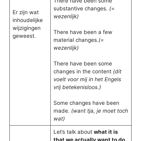
There have been some
substantive changes.
(=
Er zijn wat
wezenlijk)
inhoudelijke
wijzigingen
There have been a few
geweest.
material changes.
(=
wezenlijk)
There have been some
changes in the content
(dit
voelt voor mij in het Engels
vrij betekenisloos.)
Some changes have been
made.
(want tja, je moet toch
wat)
Let’s talk about
what it is
that we actually want to do.