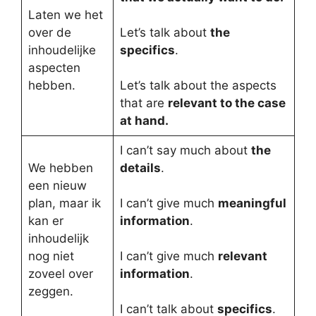
Laten we het
over de
Let’s talk about
the
inhoudelijke
specifics
.
aspecten
hebben.
Let’s talk about the aspects
that are
relevant to the case
at hand.
I can’t say much about
the
We hebben
details
.
een nieuw
plan, maar ik
I can’t give much
meaningful
kan er
information
.
inhoudelijk
nog niet
I can’t give much
relevant
zoveel over
information
.
zeggen.
I can’t talk about
specifics
.