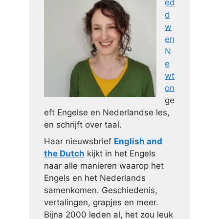
ed
d
w
en
N
e
wt
on
ge
eft Engelse en Nederlandse les,
en schrijft over taal.
Haar nieuwsbrief
English and
the Dutch
kijkt in het Engels
naar alle manieren waarop het
Engels en het Nederlands
samenkomen. Geschiedenis,
vertalingen, grapjes en meer.
Bijna 2000 leden al, het zou leuk