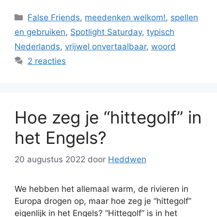
Categorieën
False Friends
,
meedenken welkom!
,
spellen
en gebruiken
,
Spotlight Saturday
,
typisch
Nederlands
,
vrijwel onvertaalbaar
,
woord
2 reacties
Hoe zeg je “hittegolf” in
het Engels?
20 augustus 2022
door
Heddwen
We hebben het allemaal warm, de rivieren in
Europa drogen op, maar hoe zeg je “hittegolf”
eigenlijk in het Engels? “Hittegolf” is in het