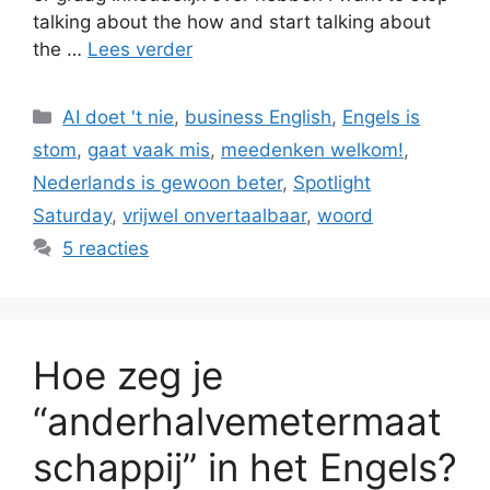
talking about the how and start talking about
the …
Lees verder
Categorieën
AI doet 't nie
,
business English
,
Engels is
stom
,
gaat vaak mis
,
meedenken welkom!
,
Nederlands is gewoon beter
,
Spotlight
Saturday
,
vrijwel onvertaalbaar
,
woord
5 reacties
Hoe zeg je
“anderhalvemetermaat
schappij” in het Engels?