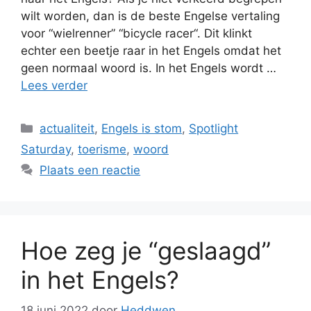
wilt worden, dan is de beste Engelse vertaling
voor “wielrenner” “bicycle racer“. Dit klinkt
echter een beetje raar in het Engels omdat het
geen normaal woord is. In het Engels wordt …
Lees verder
Categorieën
actualiteit
,
Engels is stom
,
Spotlight
Saturday
,
toerisme
,
woord
Plaats een reactie
Hoe zeg je “geslaagd”
in het Engels?
18 juni 2022
door
Heddwen