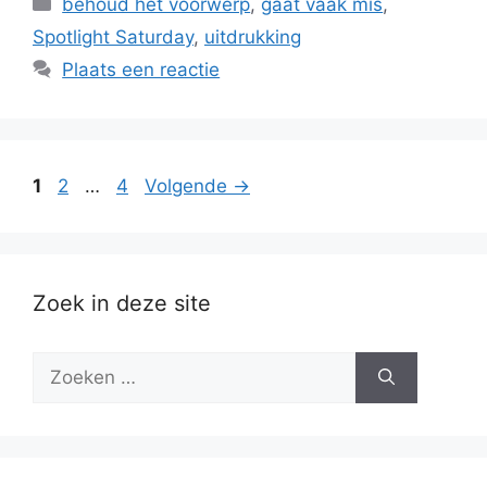
behoud het voorwerp
,
gaat vaak mis
,
Spotlight Saturday
,
uitdrukking
Plaats een reactie
Pagina
Pagina
Pagina
1
2
…
4
Volgende
→
Zoek in deze site
Zoek
naar: