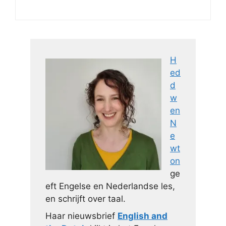
H
ed
d
w
en
N
e
wt
on
ge
eft Engelse en Nederlandse les,
en schrijft over taal.
Haar nieuwsbrief
English and