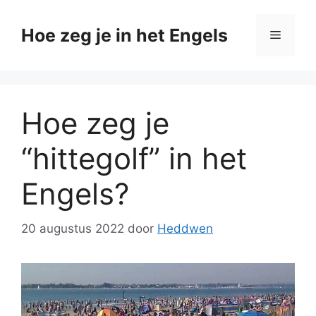
Ga
naar
Hoe zeg je in het Engels
Menu
de
inhoud
Hoe zeg je
“hittegolf” in het
Engels?
20 augustus 2022
door
Heddwen