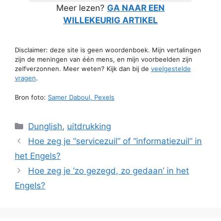
Meer lezen?
GA NAAR EEN
WILLEKEURIG ARTIKEL
Disclaimer: deze site is geen woordenboek. Mijn vertalingen
zijn de meningen van één mens, en mijn voorbeelden zijn
zelfverzonnen. Meer weten? Kijk dan bij de
veelgestelde
vragen
.
Bron foto:
Samer Daboul, Pexels
Categorieën
Dunglish
,
uitdrukking
Hoe zeg je “servicezuil” of “informatiezuil” in
het Engels?
Hoe zeg je ‘zo gezegd, zo gedaan’ in het
Engels?