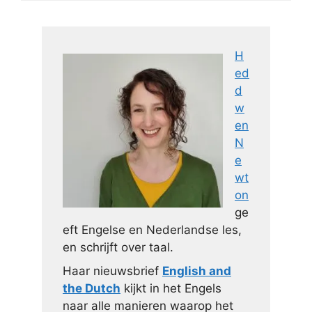
H
ed
d
w
en
N
e
wt
on
ge
eft Engelse en Nederlandse les,
en schrijft over taal.
Haar nieuwsbrief
English and
the Dutch
kijkt in het Engels
naar alle manieren waarop het