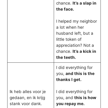
chance.
It’s a slap in
the face.
I helped my neighbor
a lot when her
husband left, but a
little token of
appreciation? Not a
chance.
It’s a kick in
the teeth.
I did everything for
you,
and this is the
thanks I get.
Ik heb alles voor je
I did everything for
gedaan, en ik krijg
you, and
this is how
stank voor dank.
you repay me.