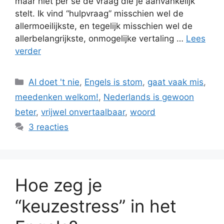
maar niet per se de vraag die je aanvankelijk
stelt. Ik vind “hulpvraag” misschien wel de
allermoeilijkste, en tegelijk misschien wel de
allerbelangrijkste, onmogelijke vertaling …
Lees
verder
Categorieën
AI doet 't nie
,
Engels is stom
,
gaat vaak mis
,
meedenken welkom!
,
Nederlands is gewoon
beter
,
vrijwel onvertaalbaar
,
woord
3 reacties
Hoe zeg je
“keuzestress” in het