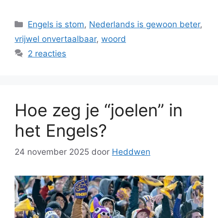
Categorieën
Engels is stom
,
Nederlands is gewoon beter
,
vrijwel onvertaalbaar
,
woord
2 reacties
Hoe zeg je “joelen” in
het Engels?
24 november 2025
door
Heddwen