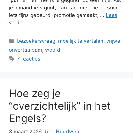
“gunnen” en “het is je gegund” op een rijtje. Als
je iemand iets gunt, dan is er met die persoon
iets fijns gebeurd (promotie gemaakt, …
Lees
verder
Categorieën
bezoekersvraag
,
moeilijk te vertalen
,
vrijwel
onvertaalbaar
,
woord
7 reacties
Hoe zeg je
“overzichtelijk” in het
Engels?
3 maart 2026
door
Heddwen