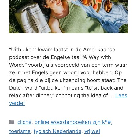
“Uitbuiken” kwam laatst in de Amerikaanse
podcast over de Engelse taal “A Way with
Words” voorbij als voorbeeld van een term waar
ze in het Engels geen woord voor hebben. Op
de pagina die bij de uitzending hoort staat: The
Dutch word “uitbuiken” means “to sit back and
relax after dinner,” connoting the idea of …
Lees
verder
Categorieën
cliché
,
online woordenboeken zijn k*#
,
toerisme
,
typisch Nederlands
,
vrijwel