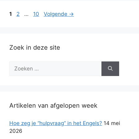
Pagina
Pagina
Pagina
1
2
…
10
Volgende
→
Zoek in deze site
Zoek
naar:
Artikelen van afgelopen week
Hoe zeg je “hulpvraag” in het Engels?
14 mei
2026