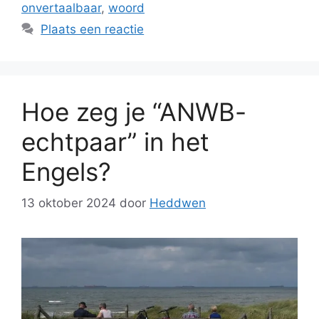
onvertaalbaar
,
woord
Plaats een reactie
Hoe zeg je “ANWB-
echtpaar” in het
Engels?
13 oktober 2024
door
Heddwen