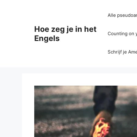
Ga
naar
Alle pseudoan
de
inhoud
Hoe zeg je in het
Counting on yo
Engels
Schrijf je Am