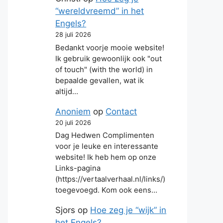
“wereldvreemd” in het
Engels?
28 juli 2026
Bedankt voorje mooie website!
Ik gebruik gewoonlijk ook "out
of touch" (with the world) in
bepaalde gevallen, wat ik
altijd…
Anoniem
op
Contact
20 juli 2026
Dag Hedwen Complimenten
voor je leuke en interessante
website! Ik heb hem op onze
Links-pagina
(https://vertaalverhaal.nl/links/)
toegevoegd. Kom ook eens…
Sjors
op
Hoe zeg je “wijk” in
het Engels?