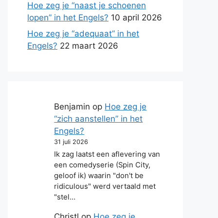
Hoe zeg je “naast je schoenen
lopen” in het Engels?
10 april 2026
Hoe zeg je “adequaat” in het
Engels?
22 maart 2026
Benjamin
op
Hoe zeg je
“zich aanstellen” in het
Engels?
31 juli 2026
Ik zag laatst een aflevering van
een comedyserie (Spin City,
geloof ik) waarin "don't be
ridiculous" werd vertaald met
"stel…
Christl
op
Hoe zeg je