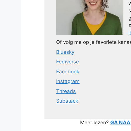
w
s
g
z
j
Of volg me op je favoriete kanaa
Bluesky
Fediverse
Facebook
Instagram
Threads
Substack
Meer lezen?
GA NAAR