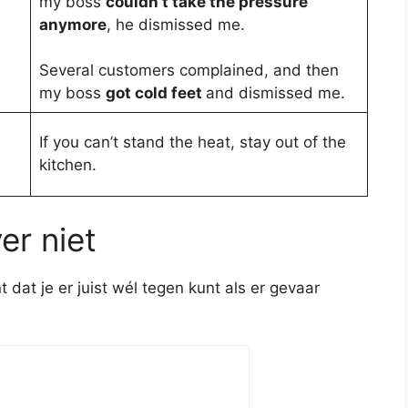
my boss
couldn’t take the pressure
anymore
, he dismissed me.
Several customers complained, and then
my boss
got cold feet
and dismissed me.
If you can’t stand the heat, stay out of the
kitchen.
er niet
t dat je er juist wél tegen kunt als er gevaar