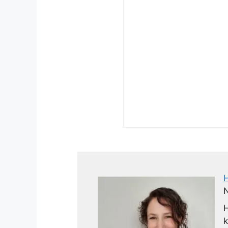
N
H
k