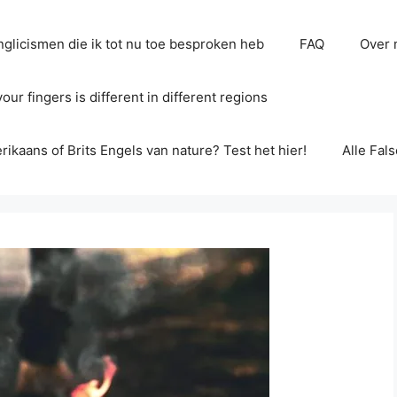
glicismen die ik tot nu toe besproken heb
FAQ
Over 
ur fingers is different in different regions
erikaans of Brits Engels van nature? Test het hier!
Alle Fal