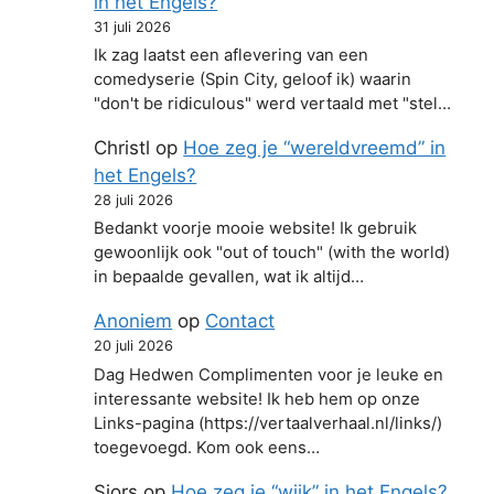
in het Engels?
31 juli 2026
Ik zag laatst een aflevering van een
comedyserie (Spin City, geloof ik) waarin
"don't be ridiculous" werd vertaald met "stel…
Christl
op
Hoe zeg je “wereldvreemd” in
het Engels?
28 juli 2026
Bedankt voorje mooie website! Ik gebruik
gewoonlijk ook "out of touch" (with the world)
in bepaalde gevallen, wat ik altijd…
Anoniem
op
Contact
20 juli 2026
Dag Hedwen Complimenten voor je leuke en
interessante website! Ik heb hem op onze
Links-pagina (https://vertaalverhaal.nl/links/)
toegevoegd. Kom ook eens…
Sjors
op
Hoe zeg je “wijk” in het Engels?