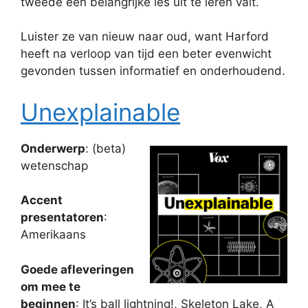
tweede een belangrijke les uit te leren valt.
Luister ze van nieuw naar oud, want Harford
heeft na verloop van tijd een beter evenwicht
gevonden tussen informatief en onderhoudend.
Unexplainable
Onderwerp
: (beta)
wetenschap
Accent
presentatoren
:
Amerikaans
Goede afleveringen
om mee te
beginnen
: It’s ball lightning!, Skeleton Lake, A