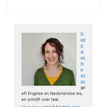
H
ed
d
w
en
N
e
wt
on
ge
eft Engelse en Nederlandse les,
en schrijft over taal.