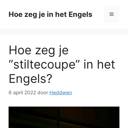
Ga
naar
Hoe zeg je in het Engels
Menu
de
inhoud
Hoe zeg je
“stiltecoupe” in het
Engels?
6 april 2022
door
Heddwen