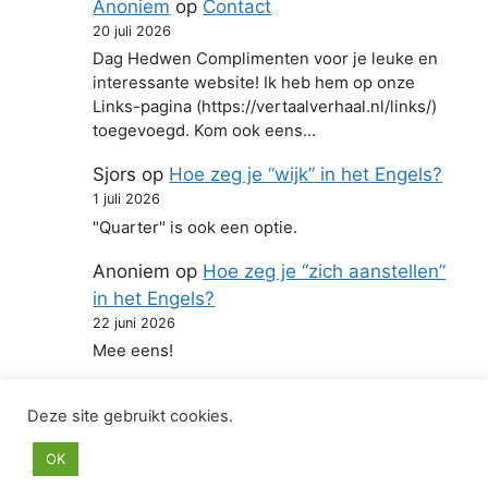
Anoniem
op
Contact
20 juli 2026
Dag Hedwen Complimenten voor je leuke en
interessante website! Ik heb hem op onze
Links-pagina (https://vertaalverhaal.nl/links/)
toegevoegd. Kom ook eens…
Sjors
op
Hoe zeg je “wijk” in het Engels?
1 juli 2026
"Quarter" is ook een optie.
Anoniem
op
Hoe zeg je “zich aanstellen”
in het Engels?
22 juni 2026
Mee eens!
Deze site gebruikt cookies.
© 2026 Hoe zeg je in het Engels
• Gebouwd met
OK
GeneratePress