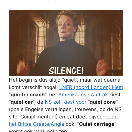
Het begin is dus altijd “quiet”, maar wat daarna
komt verschilt nogal.
LNER (noord Londen) kiest
“
quieter coach
“, het
Amerikaanse Amtrak
kiest
“
quiet car
“, de
NS zelf kiest voor
“
quiet zone
”
(goeie Engelse vertalingen, trouwens, op de NS
site. Complimenten!) en dat doet bijvoorbeeld
het Britse GreaterAngia
ook. “
Quiet carriage
”
wordt ook vaak gekozen.