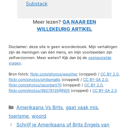
Substack
Meer lezen?
GA NAAR EEN
WILLEKEURIG ARTIKEL
Disclaimer: deze site is geen woordenboek. Mijn vertalingen
zijn de meningen van één mens, en mijn voorbeelden zijn
zelfverzonnen. Meer weten? Kijk dan bij de
veelgestelde
vragen
.
Bron foto’s:
flickr.com/photos/westher
(cropped) /
CC BY 2.0
,
flickr.com/photos/philipmallis
(cropped) /
CC BY-SA 2.0
,
flickr.com/photos/jacorbett70
(cropped) /
CC BY 2.0
,
flickr.com/photos/99279135@N05
(cropped) /
CC BY-SA 2.0
Categorieën
Amerikaans Vs Brits
,
gaat vaak mis
,
toerisme
,
woord
Schrijf je Amerikaans of Brits Engels van