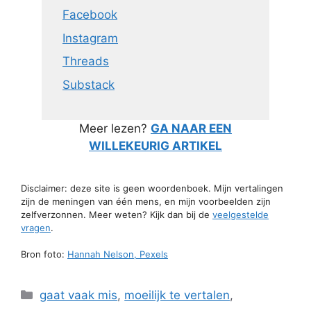
Facebook
Instagram
Threads
Substack
Meer lezen?
GA NAAR EEN
WILLEKEURIG ARTIKEL
Disclaimer: deze site is geen woordenboek. Mijn vertalingen
zijn de meningen van één mens, en mijn voorbeelden zijn
zelfverzonnen. Meer weten? Kijk dan bij de
veelgestelde
vragen
.
Bron foto:
Hannah Nelson, Pexels
Categorieën
gaat vaak mis
,
moeilijk te vertalen
,