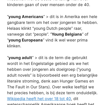
kinderen gaan of over mensen onder de 40.
“
young Americans
” > dit is in Amerika een hele
gangbare term om het over jongeren te hebben.
Helaas klinkt “young Dutch people” raar,
vanwege dat “people”. “
Young Belgians
” of
“
young Europeans
” vind ik wel weer prima
klinken.
“
young adult
” > dit is de term die gebruikt
wordt in het Engelstalige gebied als we het
hebben over jongeren als doelgroep (“young
adult novels” is bijvoorbeeld een erg belangrijke
literaire stroming, denk aan Hunger Games en
The Fault in Our Stars). Over welke leeftijd we
het precies hebben, is bij deze term onduidelijk.
Wikipedia heeft het over 18 tot 40
, dit
wetenschappelijk Amerikaanse boek heeft het