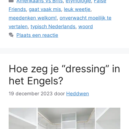
Amerikaans Vs Brits
,
etymologie
,
False
Friends
,
gaat vaak mis
,
leuk weetje
,
meedenken welkom!
,
onverwacht moeilijk te
vertalen
,
typisch Nederlands
,
woord
Plaats een reactie
Hoe zeg je “dressing” in
het Engels?
19 december 2023
door
Heddwen