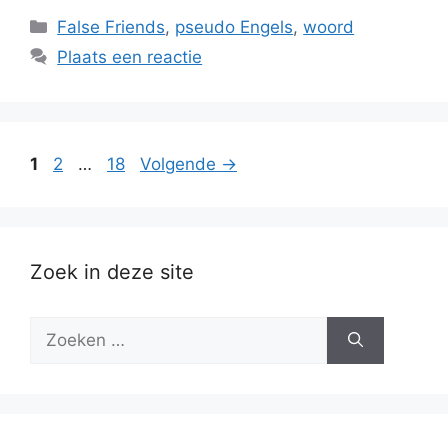
Categorieën
False Friends
,
pseudo Engels
,
woord
Plaats een reactie
Pagina
Pagina
Pagina
1
2
…
18
Volgende
→
Zoek in deze site
Zoek
naar: