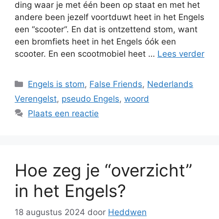
ding waar je met één been op staat en met het
andere been jezelf voortduwt heet in het Engels
een “scooter“. En dat is ontzettend stom, want
een bromfiets heet in het Engels óók een
scooter. En een scootmobiel heet …
Lees verder
Categorieën
Engels is stom
,
False Friends
,
Nederlands
Verengelst
,
pseudo Engels
,
woord
Plaats een reactie
Hoe zeg je “overzicht”
in het Engels?
18 augustus 2024
door
Heddwen