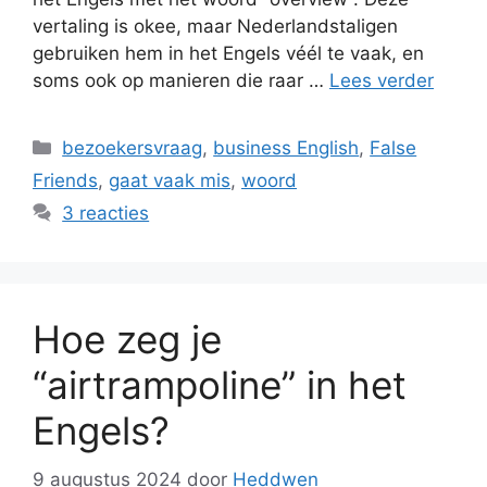
vertaling is okee, maar Nederlandstaligen
gebruiken hem in het Engels véél te vaak, en
soms ook op manieren die raar …
Lees verder
Categorieën
bezoekersvraag
,
business English
,
False
Friends
,
gaat vaak mis
,
woord
3 reacties
Hoe zeg je
“airtrampoline” in het
Engels?
9 augustus 2024
door
Heddwen