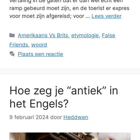
vertaling in de gaten dat er dan wel echt een
ramp gebeurd moet zijn, en de toerist er expres
voor moet zijn afgereisd; voor …
Lees verder
Categorieën
Amerikaans Vs Brits
,
etymologie
,
False
Friends
,
woord
Plaats een reactie
Hoe zeg je “antiek” in
het Engels?
9 februari 2024
door
Heddwen