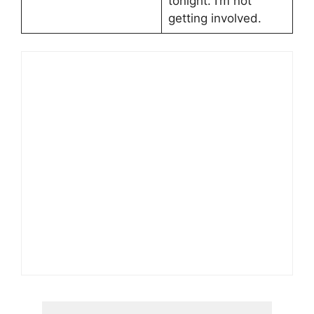
tonight. I’m not
getting involved.