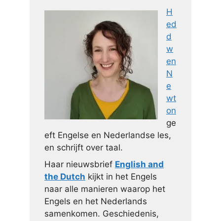
H
ed
d
w
en
N
e
wt
on
ge
eft Engelse en Nederlandse les,
en schrijft over taal.
Haar nieuwsbrief
English and
the Dutch
kijkt in het Engels
naar alle manieren waarop het
Engels en het Nederlands
samenkomen. Geschiedenis,