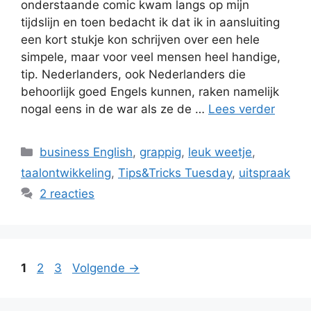
onderstaande comic kwam langs op mijn
tijdslijn en toen bedacht ik dat ik in aansluiting
een kort stukje kon schrijven over een hele
simpele, maar voor veel mensen heel handige,
tip. Nederlanders, ook Nederlanders die
behoorlijk goed Engels kunnen, raken namelijk
nogal eens in de war als ze de …
Lees verder
Categorieën
business English
,
grappig
,
leuk weetje
,
taalontwikkeling
,
Tips&Tricks Tuesday
,
uitspraak
2 reacties
Pagina
Pagina
Pagina
1
2
3
Volgende
→