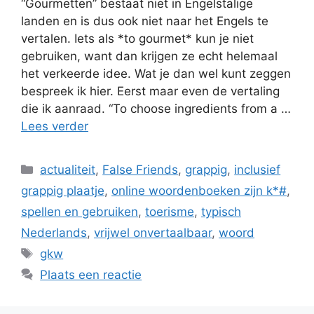
“Gourmetten” bestaat niet in Engelstalige
landen en is dus ook niet naar het Engels te
vertalen. Iets als *to gourmet* kun je niet
gebruiken, want dan krijgen ze echt helemaal
het verkeerde idee. Wat je dan wel kunt zeggen
bespreek ik hier. Eerst maar even de vertaling
die ik aanraad. “To choose ingredients from a …
Lees verder
Categorieën
actualiteit
,
False Friends
,
grappig
,
inclusief
grappig plaatje
,
online woordenboeken zijn k*#
,
spellen en gebruiken
,
toerisme
,
typisch
Nederlands
,
vrijwel onvertaalbaar
,
woord
Tags
gkw
Plaats een reactie