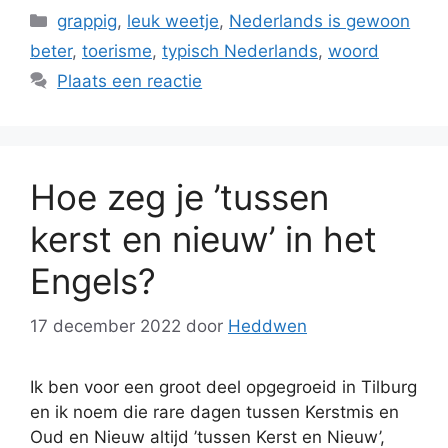
Categorieën
grappig
,
leuk weetje
,
Nederlands is gewoon
beter
,
toerisme
,
typisch Nederlands
,
woord
Plaats een reactie
Hoe zeg je ’tussen
kerst en nieuw’ in het
Engels?
17 december 2022
door
Heddwen
Ik ben voor een groot deel opgegroeid in Tilburg
en ik noem die rare dagen tussen Kerstmis en
Oud en Nieuw altijd ’tussen Kerst en Nieuw’,