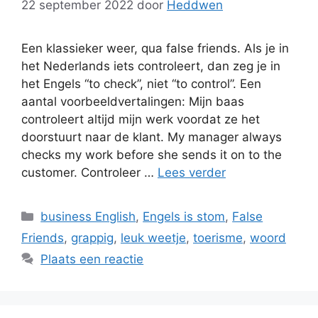
22 september 2022
door
Heddwen
Een klassieker weer, qua false friends. Als je in
het Nederlands iets controleert, dan zeg je in
het Engels “to check”, niet “to control”. Een
aantal voorbeeldvertalingen: Mijn baas
controleert altijd mijn werk voordat ze het
doorstuurt naar de klant. My manager always
checks my work before she sends it on to the
customer. Controleer …
Lees verder
Categorieën
business English
,
Engels is stom
,
False
Friends
,
grappig
,
leuk weetje
,
toerisme
,
woord
Plaats een reactie