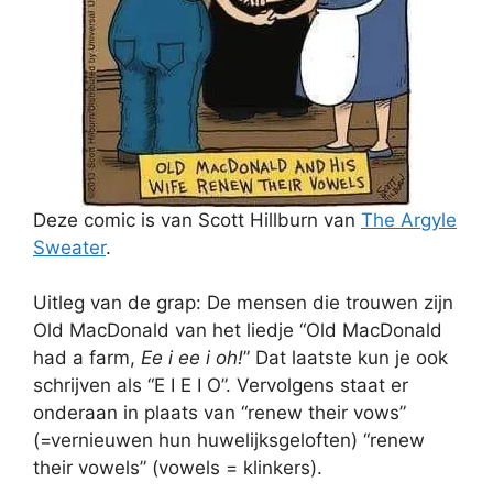
Deze comic is van Scott Hillburn van
The Argyle
Sweater
.
Uitleg van de grap: De mensen die trouwen zijn
Old MacDonald van het liedje “Old MacDonald
had a farm,
Ee i ee i oh!
” Dat laatste kun je ook
schrijven als “E I E I O”. Vervolgens staat er
onderaan in plaats van “renew their vows”
(=vernieuwen hun huwelijksgeloften) “renew
their vowels” (vowels = klinkers).