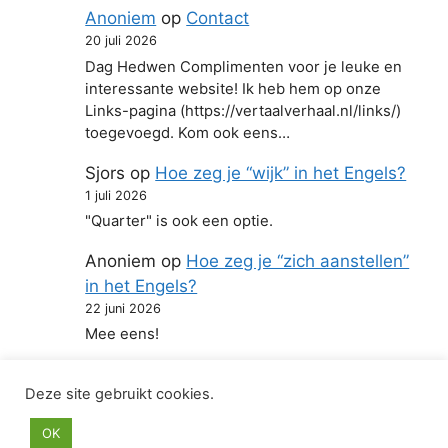
Anoniem
op
Contact
20 juli 2026
Dag Hedwen Complimenten voor je leuke en
interessante website! Ik heb hem op onze
Links-pagina (https://vertaalverhaal.nl/links/)
toegevoegd. Kom ook eens…
Sjors
op
Hoe zeg je “wijk” in het Engels?
1 juli 2026
"Quarter" is ook een optie.
Anoniem
op
Hoe zeg je “zich aanstellen”
in het Engels?
22 juni 2026
Mee eens!
Deze site gebruikt cookies.
© 2026 Hoe zeg je in het Engels
• Gebouwd met
OK
GeneratePress