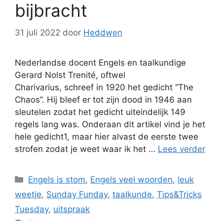
bijbracht
31 juli 2022
door
Heddwen
Nederlandse docent Engels en taalkundige
Gerard Nolst Trenité, oftwel
Charivarius, schreef in 1920 het gedicht “The
Chaos”. Hij bleef er tot zijn dood in 1946 aan
sleutelen zodat het gedicht uiteindelijk 149
regels lang was. Onderaan dit artikel vind je het
hele gedicht1, maar hier alvast de eerste twee
strofen zodat je weet waar ik het …
Lees verder
Categorieën
Engels is stom
,
Engels veel woorden
,
leuk
weetje
,
Sunday Funday
,
taalkunde
,
Tips&Tricks
Tuesday
,
uitspraak