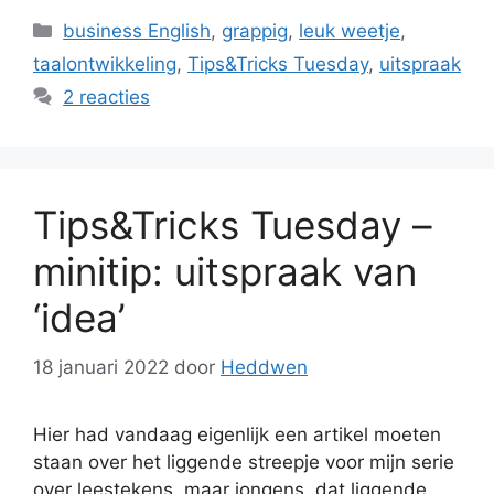
Categorieën
business English
,
grappig
,
leuk weetje
,
taalontwikkeling
,
Tips&Tricks Tuesday
,
uitspraak
2 reacties
Tips&Tricks Tuesday –
minitip: uitspraak van
‘idea’
18 januari 2022
door
Heddwen
Hier had vandaag eigenlijk een artikel moeten
staan over het liggende streepje voor mijn serie
over leestekens, maar jongens, dat liggende