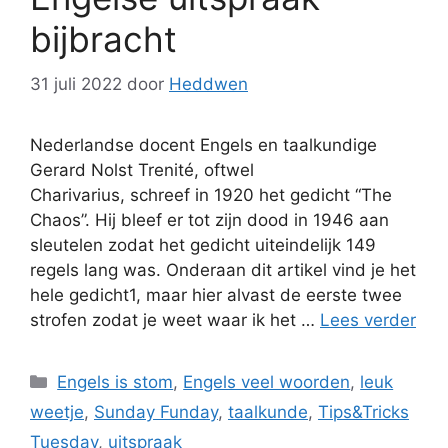
bijbracht
31 juli 2022
door
Heddwen
Nederlandse docent Engels en taalkundige
Gerard Nolst Trenité, oftwel
Charivarius, schreef in 1920 het gedicht “The
Chaos”. Hij bleef er tot zijn dood in 1946 aan
sleutelen zodat het gedicht uiteindelijk 149
regels lang was. Onderaan dit artikel vind je het
hele gedicht1, maar hier alvast de eerste twee
strofen zodat je weet waar ik het …
Lees verder
Categorieën
Engels is stom
,
Engels veel woorden
,
leuk
weetje
,
Sunday Funday
,
taalkunde
,
Tips&Tricks
Tuesday
,
uitspraak