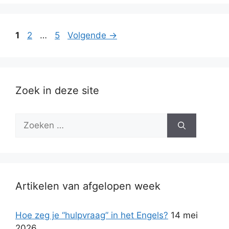
Pagina
Pagina
Pagina
1
2
…
5
Volgende
→
Zoek in deze site
Zoek
naar:
Artikelen van afgelopen week
Hoe zeg je “hulpvraag” in het Engels?
14 mei
2026