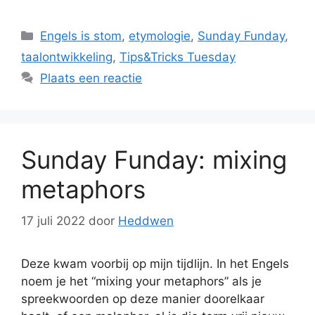
Categorieën
Engels is stom
,
etymologie
,
Sunday Funday
,
taalontwikkeling
,
Tips&Tricks Tuesday
Plaats een reactie
Sunday Funday: mixing
metaphors
17 juli 2022
door
Heddwen
Deze kwam voorbij op mijn tijdlijn. In het Engels
noem je het “mixing your metaphors” als je
spreekwoorden op deze manier doorelkaar