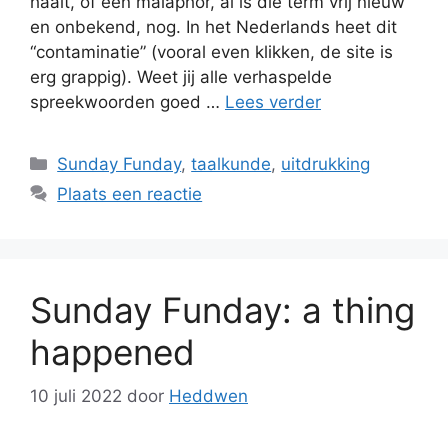
haalt, of een malaphor, al is die term vrij nieuw
en onbekend, nog. In het Nederlands heet dit
“contaminatie” (vooral even klikken, de site is
erg grappig). Weet jij alle verhaspelde
spreekwoorden goed …
Lees verder
Categorieën
Sunday Funday
,
taalkunde
,
uitdrukking
Plaats een reactie
Sunday Funday: a thing
happened
10 juli 2022
door
Heddwen