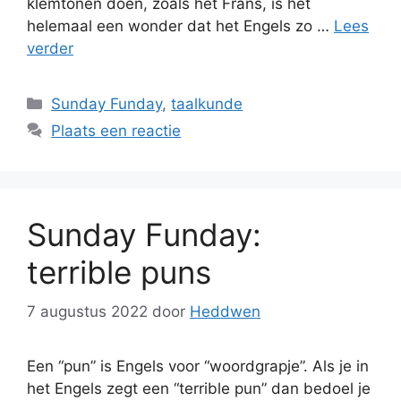
klemtonen doen, zoals het Frans, is het
helemaal een wonder dat het Engels zo …
Lees
verder
Categorieën
Sunday Funday
,
taalkunde
Plaats een reactie
Sunday Funday:
terrible puns
7 augustus 2022
door
Heddwen
Een “pun” is Engels voor “woordgrapje”. Als je in
het Engels zegt een “terrible pun” dan bedoel je