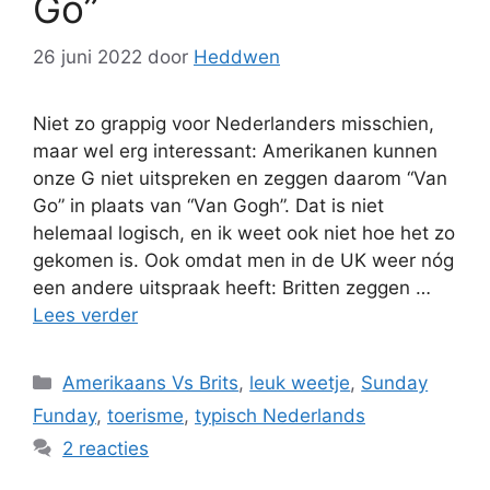
Go”
26 juni 2022
door
Heddwen
Niet zo grappig voor Nederlanders misschien,
maar wel erg interessant: Amerikanen kunnen
onze G niet uitspreken en zeggen daarom “Van
Go” in plaats van “Van Gogh”. Dat is niet
helemaal logisch, en ik weet ook niet hoe het zo
gekomen is. Ook omdat men in de UK weer nóg
een andere uitspraak heeft: Britten zeggen …
Lees verder
Categorieën
Amerikaans Vs Brits
,
leuk weetje
,
Sunday
Funday
,
toerisme
,
typisch Nederlands
2 reacties