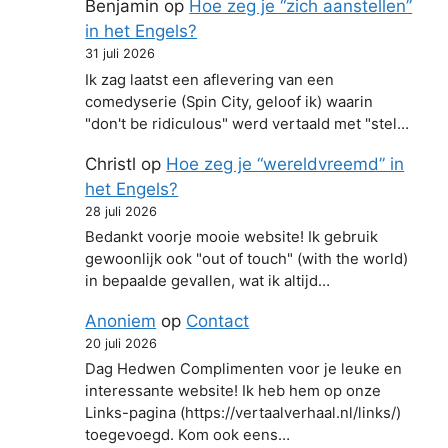
Benjamin
op
Hoe zeg je “zich aanstellen”
in het Engels?
31 juli 2026
Ik zag laatst een aflevering van een
comedyserie (Spin City, geloof ik) waarin
"don't be ridiculous" werd vertaald met "stel…
Christl
op
Hoe zeg je “wereldvreemd” in
het Engels?
28 juli 2026
Bedankt voorje mooie website! Ik gebruik
gewoonlijk ook "out of touch" (with the world)
in bepaalde gevallen, wat ik altijd…
Anoniem
op
Contact
20 juli 2026
Dag Hedwen Complimenten voor je leuke en
interessante website! Ik heb hem op onze
Links-pagina (https://vertaalverhaal.nl/links/)
toegevoegd. Kom ook eens…