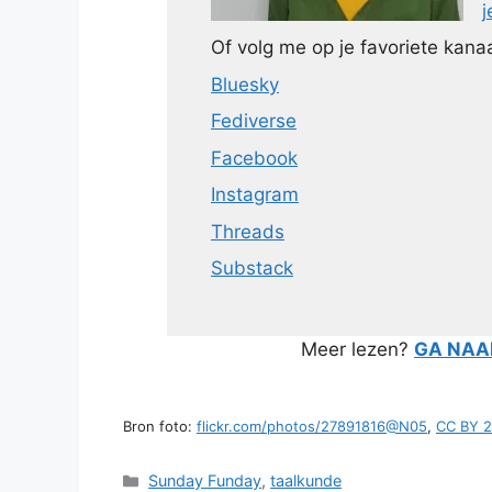
j
Of volg me op je favoriete kanaa
Bluesky
Fediverse
Facebook
Instagram
Threads
Substack
Meer lezen?
GA NAAR
Bron foto:
flickr.com/photos/27891816@N05
,
CC BY 2
Categorieën
Sunday Funday
,
taalkunde