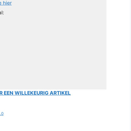
e hier
l:
 EEN WILLEKEURIG ARTIKEL
.0