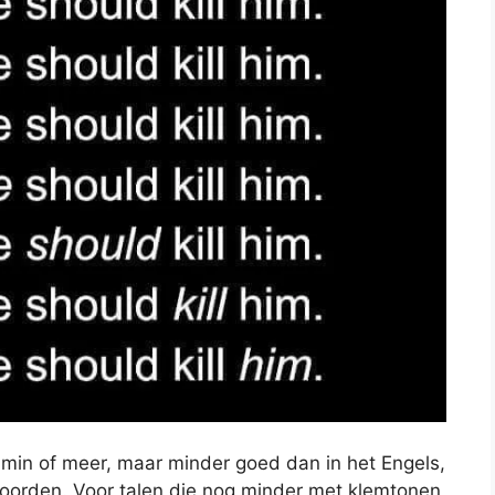
k min of meer, maar minder goed dan in het Engels,
woorden. Voor talen die nog minder met klemtonen