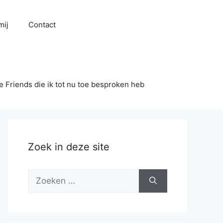
mij
Contact
se Friends die ik tot nu toe besproken heb
Zoek in deze site
Zoek
naar: