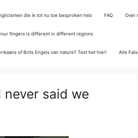
glicismen die ik tot nu toe besproken heb
FAQ
Over 
ur fingers is different in different regions
erikaans of Brits Engels van nature? Test het hier!
Alle Fal
 never said we