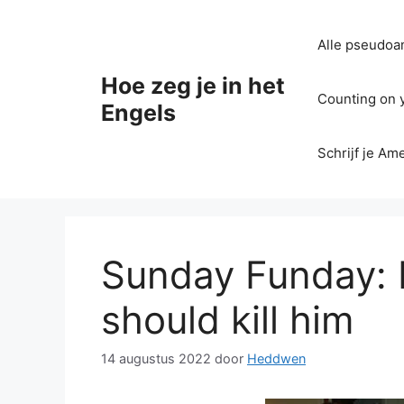
Ga
naar
Alle pseudoan
de
inhoud
Hoe zeg je in het
Counting on yo
Engels
Schrijf je Am
Sunday Funday: I
should kill him
14 augustus 2022
door
Heddwen