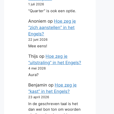
1 juli 2026
"Quarter" is ook een optie.
Anoniem
op
Hoe zeg je
“zich aanstellen” in het
Engels?
22 juni 2026
Mee eens!
Thijs
op
Hoe zeg je
“uitstraling” in het Engels?
4 mei 2026
Aura?
Benjamin
op
Hoe zeg je
“kast” in het Engels?
23 april 2026
In de geschreven taal is het
dan wel bon ton om woorden