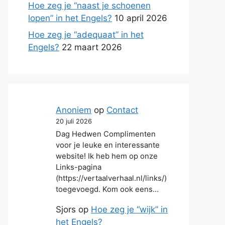
Hoe zeg je “naast je schoenen
lopen” in het Engels?
10 april 2026
Hoe zeg je “adequaat” in het
Engels?
22 maart 2026
Anoniem
op
Contact
20 juli 2026
Dag Hedwen Complimenten
voor je leuke en interessante
website! Ik heb hem op onze
Links-pagina
(https://vertaalverhaal.nl/links/)
toegevoegd. Kom ook eens…
Sjors
op
Hoe zeg je “wijk” in
het Engels?