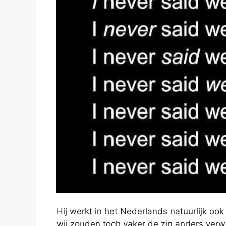
Hij werkt in het Nederlands natuurlijk oo
wij zouden toch vaker de zin anders ver