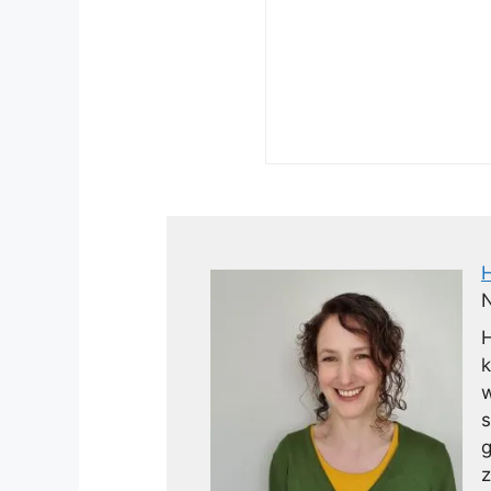
N
H
k
w
s
g
z