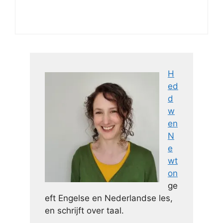
H
ed
d
w
en
N
e
wt
on
ge
eft Engelse en Nederlandse les,
en schrijft over taal.