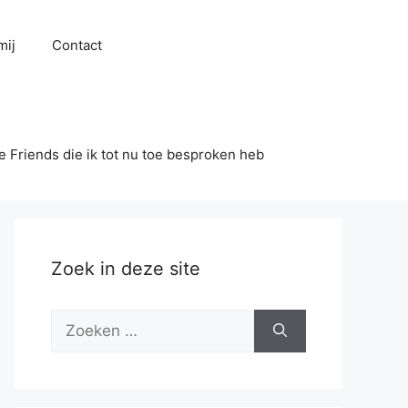
mij
Contact
se Friends die ik tot nu toe besproken heb
Zoek in deze site
Zoek
naar: