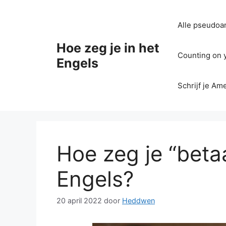
Ga
naar
Alle pseudoan
de
inhoud
Hoe zeg je in het
Counting on yo
Engels
Schrijf je Am
Hoe zeg je “betaa
Engels?
20 april 2022
door
Heddwen