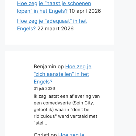
Hoe zeg je “naast je schoenen
lopen” in het Engels?
10 april 2026
Hoe zeg je “adequaat” in het
Engels?
22 maart 2026
Benjamin
op
Hoe zeg je
“zich aanstellen” in het
Engels?
31 juli 2026
Ik zag laatst een aflevering van
een comedyserie (Spin City,
geloof ik) waarin "don't be
ridiculous" werd vertaald met
"stel…
Christl
op
Hoe zeg je