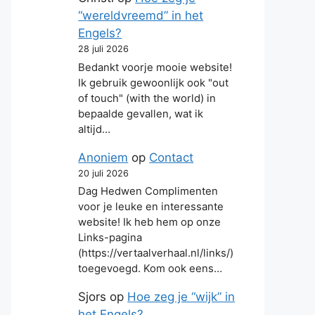
“wereldvreemd” in het
Engels?
28 juli 2026
Bedankt voorje mooie website!
Ik gebruik gewoonlijk ook "out
of touch" (with the world) in
bepaalde gevallen, wat ik
altijd…
Anoniem
op
Contact
20 juli 2026
Dag Hedwen Complimenten
voor je leuke en interessante
website! Ik heb hem op onze
Links-pagina
(https://vertaalverhaal.nl/links/)
toegevoegd. Kom ook eens…
Sjors
op
Hoe zeg je “wijk” in
het Engels?