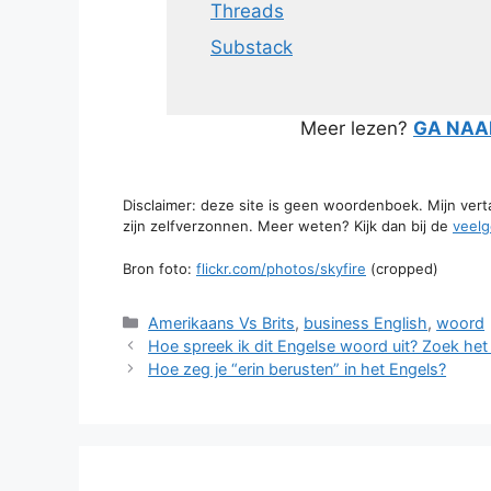
Threads
Substack
Meer lezen?
GA NAAR
Disclaimer: deze site is geen woordenboek. Mijn ver
zijn zelfverzonnen. Meer weten? Kijk dan bij de
veelg
Bron foto:
flickr.com/photos/skyfire
(cropped)
Categorieën
Amerikaans Vs Brits
,
business English
,
woord
Hoe spreek ik dit Engelse woord uit? Zoek het h
Hoe zeg je “erin berusten” in het Engels?