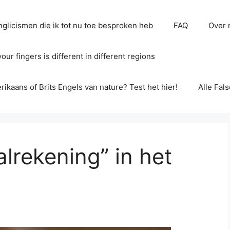
glicismen die ik tot nu toe besproken heb
FAQ
Over 
ur fingers is different in different regions
erikaans of Brits Engels van nature? Test het hier!
Alle Fal
lrekening” in het