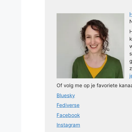
N
H
k
w
s
g
z
j
Of volg me op je favoriete kanaa
Bluesky
Fediverse
Facebook
Instagram