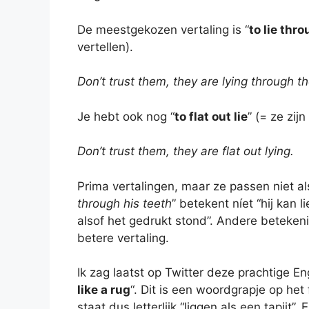
De meestgekozen vertaling is “
to lie thr
vertellen).
Don’t trust them, they are lying through th
Je hebt ook nog “
to flat out lie
” (= ze zij
Don’t trust them, they are flat out lying.
Prima vertalingen, maar ze passen niet al
through his teeth
” betekent níet “hij kan 
alsof het gedrukt stond”. Andere betekenis
betere vertaling.
Ik zag laatst op Twitter deze prachtige Eng
like a rug
“. Dit is een woordgrapje op het 
staat dus letterlijk “liggen als een tapijt”. 