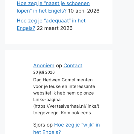
Hoe zeg je “naast je schoenen
lopen” in het Engels?
10 april 2026
Hoe zeg je “adequaat” in het
Engels?
22 maart 2026
Anoniem
op
Contact
20 juli 2026
Dag Hedwen Complimenten
voor je leuke en interessante
website! Ik heb hem op onze
Links-pagina
(https://vertaalverhaal.nl/links/)
toegevoegd. Kom ook eens…
Sjors
op
Hoe zeg je “wijk” in
het Engels?