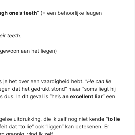
ough one’s teeth
” (= een behoorlijke leugen
eir teeth.
n gewoon aan het liegen)
s je het over een vaardigheid hebt. “
He can lie
liegen dat het gedrukt stond” maar “soms liegt hij
 dus. In dit geval is “he’s
an excellent liar
” een
else uitdrukking, die ik zelf nog niet kende “
to lie
feit dat “to lie” ook “liggen” kan betekenen. Er
Erg grappig, vind ik zelf.