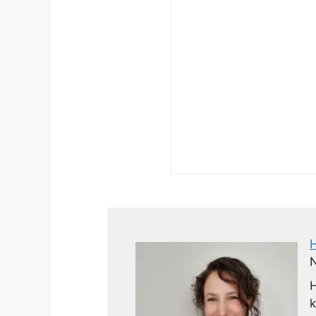
N
H
k