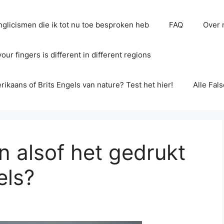
glicismen die ik tot nu toe besproken heb
FAQ
Over 
ur fingers is different in different regions
erikaans of Brits Engels van nature? Test het hier!
Alle Fal
n alsof het gedrukt
els?