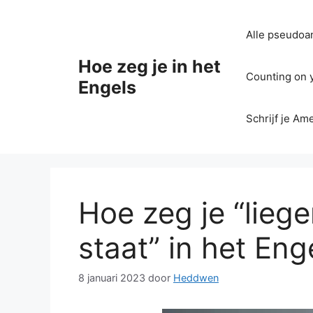
Ga
naar
Alle pseudoan
de
inhoud
Hoe zeg je in het
Counting on yo
Engels
Schrijf je Am
Hoe zeg je “liege
staat” in het Eng
8 januari 2023
door
Heddwen