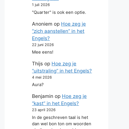
1 juli 2026
"Quarter" is ook een optie.
Anoniem
op
Hoe zeg je
“zich aanstellen” in het
Engels?
22 juni 2026
Mee eens!
Thijs
op
Hoe zeg je
“uitstraling” in het Engels?
4 mei 2026
Aura?
Benjamin
op
Hoe zeg je
“kast” in het Engels?
23 april 2026
In de geschreven taal is het
dan wel bon ton om woorden