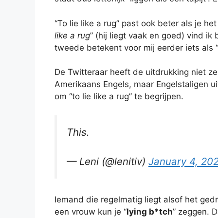
“To lie like a rug” past ook beter als je he
like a rug
” (hij liegt vaak en goed) vind ik
tweede betekent voor mij eerder iets als “a
De Twitteraar heeft de uitdrukking niet z
Amerikaans Engels, maar Engelstaligen u
om “to lie like a rug” te begrijpen.
This.
— Leni (@lenitiv)
January 4, 20
Iemand die regelmatig liegt alsof het gedru
een vrouw kun je “
lying b*tch
” zeggen. D