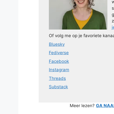
w
s
g
z
j
Of volg me op je favoriete kanaa
Bluesky
Fediverse
Facebook
Instagram
Threads
Substack
Meer lezen?
GA NAAR