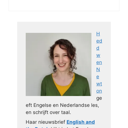
H
ed
d
w
en
N
e
wt
on
ge
eft Engelse en Nederlandse les,
en schrijft over taal.
Haar nieuwsbrief
English and