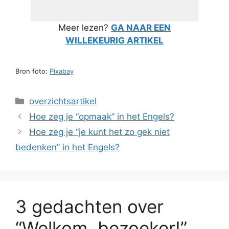
Meer lezen?
GA NAAR EEN
WILLEKEURIG ARTIKEL
Bron foto:
Pixabay
Categorieën
overzichtsartikel
Hoe zeg je “opmaak” in het Engels?
Hoe zeg je “je kunt het zo gek niet
bedenken” in het Engels?
3 gedachten over
“Welkom, bezoeker!”