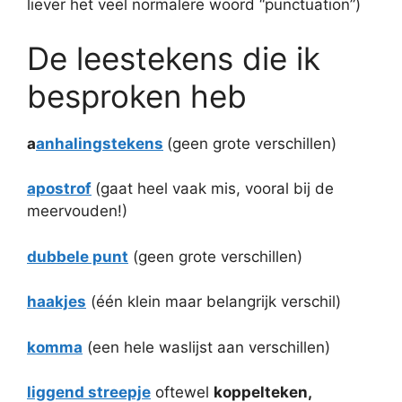
liever het veel normalere woord “punctuation”)
De leestekens die ik
besproken heb
a
anhalingstekens
(geen grote verschillen)
apostrof
(gaat heel vaak mis, vooral bij de
meervouden!)
dubbele punt
(geen grote verschillen)
haakjes
(één klein maar belangrijk verschil)
komma
(een hele waslijst aan verschillen)
liggend streepje
oftewel
koppelteken,