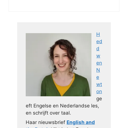
H
ed
d
w
en
N
e
wt
on
ge
eft Engelse en Nederlandse les,
en schrijft over taal.
Haar nieuwsbrief
English and