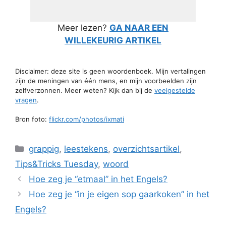
Meer lezen?
GA NAAR EEN
WILLEKEURIG ARTIKEL
Disclaimer: deze site is geen woordenboek. Mijn vertalingen
zijn de meningen van één mens, en mijn voorbeelden zijn
zelfverzonnen. Meer weten? Kijk dan bij de
veelgestelde
vragen
.
Bron foto:
flickr.com/photos/ixmati
Categorieën
grappig
,
leestekens
,
overzichtsartikel
,
Tips&Tricks Tuesday
,
woord
Hoe zeg je “etmaal” in het Engels?
Hoe zeg je “in je eigen sop gaarkoken” in het
Engels?