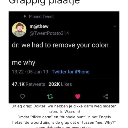
Uitleg grap: Dokter: we hebben je dikke darm weg moeten
halen. Ik: Waarom?
Omdat “dikke darm” en “dubbele punt” in het Engels
hetzelfde woord zijn, is de grap dat er tussen “me: Why?”
geen dubbele punt meer staat.