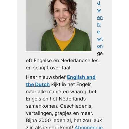
d
w
en
N
e
wt
on
ge
eft Engelse en Nederlandse les,
en schrijft over taal.
Haar nieuwsbrief
English and
the Dutch
kijkt in het Engels
naar alle manieren waarop het
Engels en het Nederlands
samenkomen. Geschiedenis,
vertalingen, grapjes en meer.
Bijna 2000 leden al, het zou leuk
zijn als je erbij komt!
Abonneer je