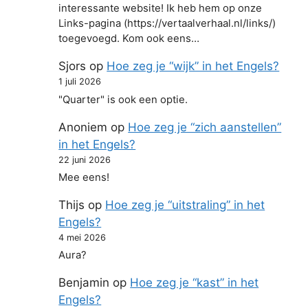
interessante website! Ik heb hem op onze
Links-pagina (https://vertaalverhaal.nl/links/)
toegevoegd. Kom ook eens…
Sjors
op
Hoe zeg je “wijk” in het Engels?
1 juli 2026
"Quarter" is ook een optie.
Anoniem
op
Hoe zeg je “zich aanstellen”
in het Engels?
22 juni 2026
Mee eens!
Thijs
op
Hoe zeg je “uitstraling” in het
Engels?
4 mei 2026
Aura?
Benjamin
op
Hoe zeg je “kast” in het
Engels?