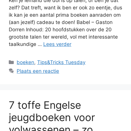
Ken je iemand die dol is op talen, of ben je dat
zelf? Dat treft, want ik ben er ook zo eentje, dus
ik kan je een aantal prima boeken aanraden om
(aan jezelf) cadeau te doen! Babel – Gaston
Dorren Inhoud: 20 hoofdstukken over de 20
grootste talen ter wereld, vol met interessante
taalkundige …
Lees verder
Categorieën
boeken
,
Tips&Tricks Tuesday
Plaats een reactie
7 toffe Engelse
jeugdboeken voor
volwassenen – zo