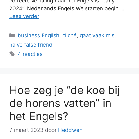
correcte vertaling naar het Engels is “early
2024“. Nederlands Engels We starten begin …
Lees verder
Categorieën
business English
,
cliché
,
gaat vaak mis
,
halve false friend
4 reacties
Hoe zeg je “de koe bij
de horens vatten” in
het Engels?
7 maart 2023
door
Heddwen