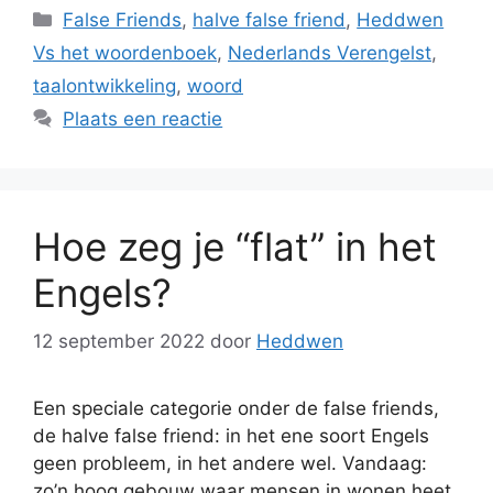
Categorieën
False Friends
,
halve false friend
,
Heddwen
Vs het woordenboek
,
Nederlands Verengelst
,
taalontwikkeling
,
woord
Plaats een reactie
Hoe zeg je “flat” in het
Engels?
12 september 2022
door
Heddwen
Een speciale categorie onder de false friends,
de halve false friend: in het ene soort Engels
geen probleem, in het andere wel. Vandaag:
zo’n hoog gebouw waar mensen in wonen heet