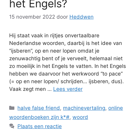
het Engels?
15 november 2022
door
Heddwen
Hij staat vaak in rijtjes onvertaalbare
Nederlandse woorden, daarbij is het idee van
“ijsberen”, op en neer lopen omdat je
zenuwachtig bent of je verveelt, helemaal niet
zo moeilijk in het Engels te vatten. In het Engels
hebben we daarvoor het werkwoord “to pace”
(= op en neer lopen/ schrijden… ijsberen, dus).
Vaak zegt men …
Lees verder
Categorieën
halve false friend
,
machinevertaling
,
online
woordenboeken zijn k*#
,
woord
Plaats een reactie