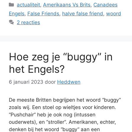
Categorieën
actualiteit
,
Amerikaans Vs Brits
,
Canadees
Engels
,
False Friends
,
halve false friend
,
woord
2 reacties
Hoe zeg je “buggy” in
het Engels?
6 januari 2023
door
Heddwen
De meeste Britten begrijpen het woord “buggy”
zoals wij. Een stoel op wieltjes voor kinderen.
“Pushchair” heb je ook nog (intussen
ouderwets), en “stroller“. Amerikanen, echter,
denken bij het woord “buggy” aan een