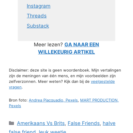
Instagram
Threads
Substack
Meer lezen?
GA NAAR EEN
WILLEKEURIG ARTIKEL
Disclaimer: deze site is geen woordenboek. Mijn vertalingen
zijn de meningen van één mens, en mijn voorbeelden zijn
zelfverzonnen. Meer weten? Kijk dan bij de
veelgestelde
vragen
.
Bron foto:
Andrea Piacquadio, Pexels
,
MART PRODUCTION,
Pexels
Categorieën
Amerikaans Vs Brits
,
False Friends
,
halve
false friend
,
leuk weetje