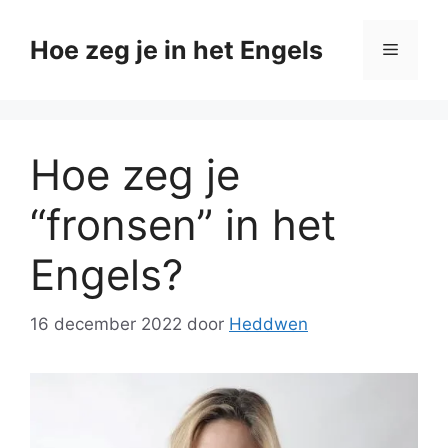
Ga
naar
Hoe zeg je in het Engels
Menu
de
inhoud
Hoe zeg je
“fronsen” in het
Engels?
16 december 2022
door
Heddwen