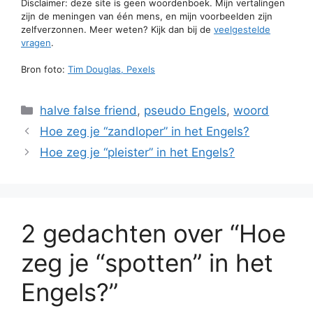
Disclaimer: deze site is geen woordenboek. Mijn vertalingen
zijn de meningen van één mens, en mijn voorbeelden zijn
zelfverzonnen. Meer weten? Kijk dan bij de
veelgestelde
vragen
.
Bron foto:
Tim Douglas, Pexels
Categorieën
halve false friend
,
pseudo Engels
,
woord
Hoe zeg je “zandloper” in het Engels?
Hoe zeg je “pleister” in het Engels?
2 gedachten over “Hoe
zeg je “spotten” in het
Engels?”