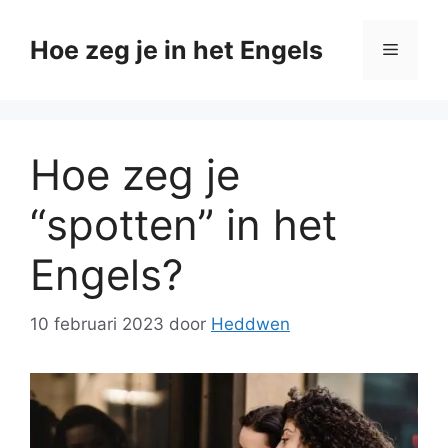
Ga
naar
Hoe zeg je in het Engels
Menu
de
inhoud
Hoe zeg je
“spotten” in het
Engels?
10 februari 2023
door
Heddwen