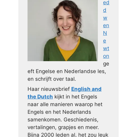
ed
d
w
en
N
e
wt
on
ge
eft Engelse en Nederlandse les,
en schrijft over taal.
Haar nieuwsbrief
English and
the Dutch
kijkt in het Engels
naar alle manieren waarop het
Engels en het Nederlands
samenkomen. Geschiedenis,
vertalingen, grapjes en meer.
Bijna 2000 leden al, het zou leuk