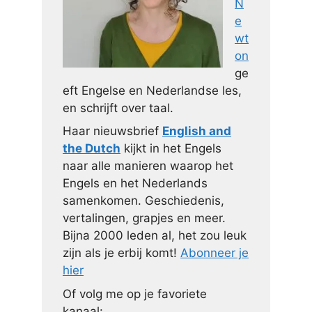
N
e
wt
on
ge
eft Engelse en Nederlandse les,
en schrijft over taal.
Haar nieuwsbrief
English and
the Dutch
kijkt in het Engels
naar alle manieren waarop het
Engels en het Nederlands
samenkomen. Geschiedenis,
vertalingen, grapjes en meer.
Bijna 2000 leden al, het zou leuk
zijn als je erbij komt!
Abonneer je
hier
Of volg me op je favoriete
kanaal: