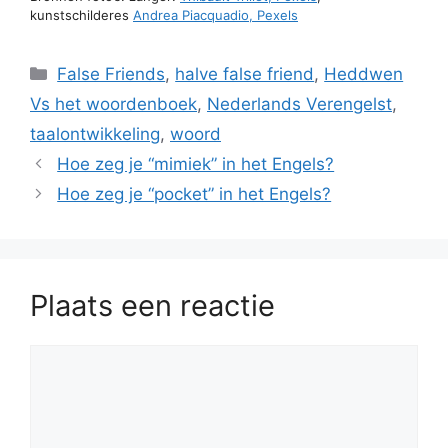
kunstschilderes
Andrea Piacquadio, Pexels
Categorieën
False Friends
,
halve false friend
,
Heddwen
Vs het woordenboek
,
Nederlands Verengelst
,
taalontwikkeling
,
woord
Hoe zeg je “mimiek” in het Engels?
Hoe zeg je “pocket” in het Engels?
Plaats een reactie
Reactie