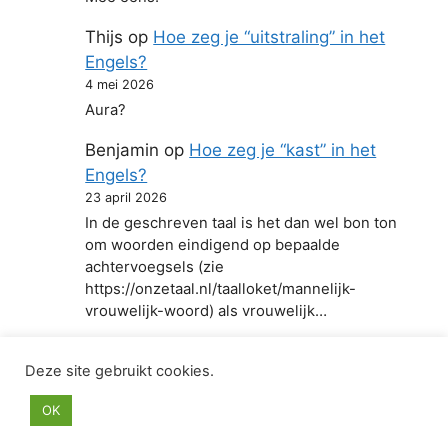
Thijs
op
Hoe zeg je “uitstraling” in het
Engels?
4 mei 2026
Aura?
Benjamin
op
Hoe zeg je “kast” in het
Engels?
23 april 2026
In de geschreven taal is het dan wel bon ton
om woorden eindigend op bepaalde
achtervoegsels (zie
https://onzetaal.nl/taalloket/mannelijk-
vrouwelijk-woord) als vrouwelijk…
Deze site gebruikt cookies.
© 2026 Hoe zeg je in het Engels
• Gebouwd met
OK
GeneratePress