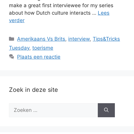
make a great first interviewee for my series
about how Dutch culture interacts …
Lees
verder
Categorieën
Amerikaans Vs Brits
,
interview
,
Tips&Tricks
Tuesday
,
toerisme
Plaats een reactie
Zoek in deze site
Zoek
naar: