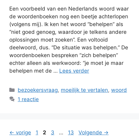
Een voorbeeld van een Nederlands woord waar
de woordenboeken nog een beetje achterlopen
(volgens mij). Ik ken het woord “behelpen” als
“niet goed genoeg, waardoor je telkens andere
oplossingen moet zoeken”. Een voltooid
deelwoord, dus. “De situatie was behelpen.” De
woordenboeken bespreken “zich behelpen”
echter alleen als werkwoord: “je moet je maar
behelpen met de …
Lees verder
Categorieën
bezoekersvraag
,
moeilijk te vertalen
,
woord
1 reactie
Pagina
Pagina
Pagina
Pagina
←
vorige
1
2
3
…
13
Volgende
→