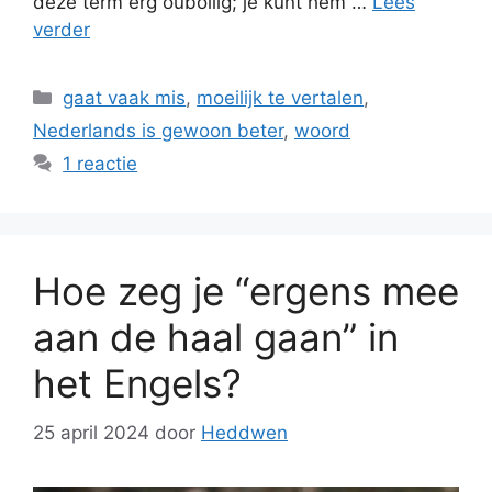
deze term erg oubollig; je kunt hem …
Lees
verder
Categorieën
gaat vaak mis
,
moeilijk te vertalen
,
Nederlands is gewoon beter
,
woord
1 reactie
Hoe zeg je “ergens mee
aan de haal gaan” in
het Engels?
25 april 2024
door
Heddwen