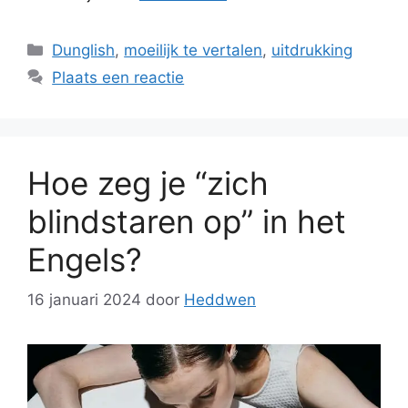
Categorieën
Dunglish
,
moeilijk te vertalen
,
uitdrukking
Plaats een reactie
Hoe zeg je “zich
blindstaren op” in het
Engels?
16 januari 2024
door
Heddwen