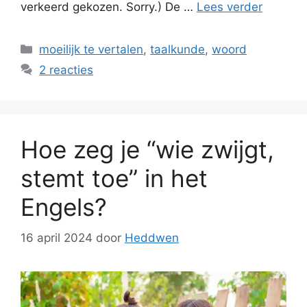
verkeerd gekozen. Sorry.) De …
Lees verder
Categorieën
moeilijk te vertalen
,
taalkunde
,
woord
2 reacties
Hoe zeg je “wie zwijgt,
stemt toe” in het
Engels?
16 april 2024
door
Heddwen