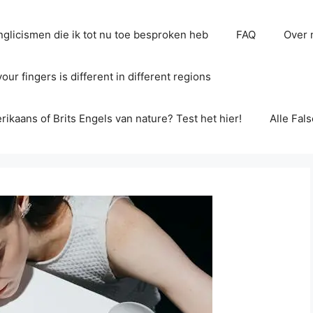
glicismen die ik tot nu toe besproken heb
FAQ
Over 
ur fingers is different in different regions
erikaans of Brits Engels van nature? Test het hier!
Alle Fal