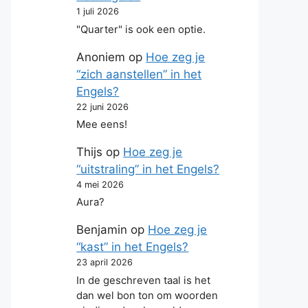
1 juli 2026
"Quarter" is ook een optie.
Anoniem
op
Hoe zeg je
“zich aanstellen” in het
Engels?
22 juni 2026
Mee eens!
Thijs
op
Hoe zeg je
“uitstraling” in het Engels?
4 mei 2026
Aura?
Benjamin
op
Hoe zeg je
“kast” in het Engels?
23 april 2026
In de geschreven taal is het
dan wel bon ton om woorden