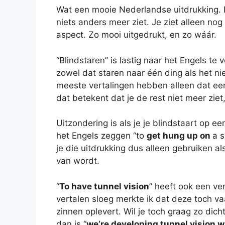
Wat een mooie Nederlandse uitdrukking. Dat 
niets anders meer ziet. Je ziet alleen nog
aspect. Zo mooi uitgedrukt, en zo wáár.
“Blindstaren” is lastig naar het Engels te
zowel dat staren naar één ding als het n
meeste vertalingen hebben alleen dat eerst
dat betekent dat je de rest niet meer ziet
Uitzondering is als je je blindstaart op e
het Engels zeggen “to
get hung up on
a s
je die uitdrukking dus alleen gebruiken 
van wordt.
“
To have tunnel vision
” heeft ook een ve
vertalen sloeg merkte ik dat deze toch va
zinnen oplevert. Wil je toch graag zo dich
dan is “
we’re developing tunnel vision w