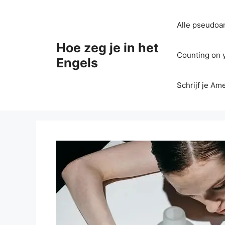
Ga
naar
Alle pseudoan
de
inhoud
Hoe zeg je in het
Counting on yo
Engels
Schrijf je Am