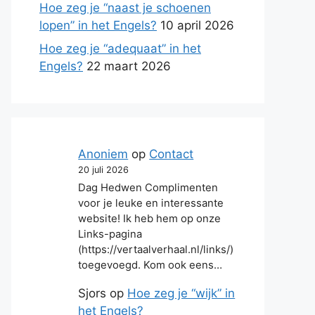
Hoe zeg je “naast je schoenen
lopen” in het Engels?
10 april 2026
Hoe zeg je “adequaat” in het
Engels?
22 maart 2026
Anoniem
op
Contact
20 juli 2026
Dag Hedwen Complimenten
voor je leuke en interessante
website! Ik heb hem op onze
Links-pagina
(https://vertaalverhaal.nl/links/)
toegevoegd. Kom ook eens…
Sjors
op
Hoe zeg je “wijk” in
het Engels?