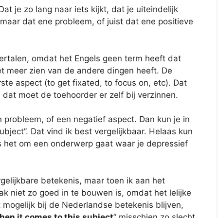
je zo lang naar iets kijkt, dat je uiteindelijk
 maar dat ene probleem, of juist dat ene positieve
 vertalen, omdat het Engels geen term heeft dat
iet meer zien van de andere dingen heeft. De
e aspect (to get fixated, to focus on, etc). Dat
, dat moet de toehoorder er zelf bij verzinnen.
en probleem, of een negatief aspect. Dan kun je in
ubject”. Dat vind ik best vergelijkbaar. Helaas kun
als het om een onderwerp gaat waar je depressief
rgelijkbare betekenis, maar toen ik aan het
ak niet zo goed in te bouwen is, omdat het lelijke
t mogelijk bij de Nederlandse betekenis blijven,
hen it comes to this subject
” misschien zo slecht