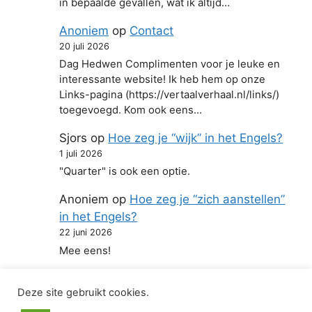
in bepaalde gevallen, wat ik altijd…
Anoniem
op
Contact
20 juli 2026
Dag Hedwen Complimenten voor je leuke en
interessante website! Ik heb hem op onze
Links-pagina (https://vertaalverhaal.nl/links/)
toegevoegd. Kom ook eens…
Sjors
op
Hoe zeg je “wijk” in het Engels?
1 juli 2026
"Quarter" is ook een optie.
Anoniem
op
Hoe zeg je “zich aanstellen”
in het Engels?
22 juni 2026
Mee eens!
Deze site gebruikt cookies.