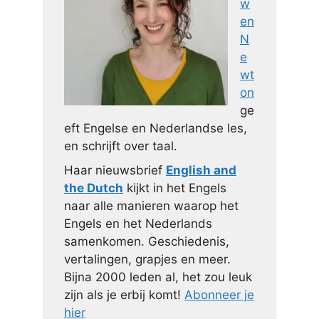
w
en
N
e
wt
on
ge
eft Engelse en Nederlandse les,
en schrijft over taal.
Haar nieuwsbrief
English and
the Dutch
kijkt in het Engels
naar alle manieren waarop het
Engels en het Nederlands
samenkomen. Geschiedenis,
vertalingen, grapjes en meer.
Bijna 2000 leden al, het zou leuk
zijn als je erbij komt!
Abonneer je
hier