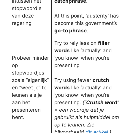
intussen het
catchphrase.
stopwoordje
van deze
At this point, ‘austerity’ has
regering
become this government’s
go-to phrase
.
Try to rely less on
filler
words
like ‘actually’ and
Probeer minder
‘you know’ when you’re
op
presenting
stopwoordjes
zoals “eigenlijk”
Try using fewer
crutch
en “weet je” te
words
like ‘actually’ and
leunen als je
‘you know’ when you’re
aan het
presenting.
(“
Crutch word
”
presenteren
= een woordje dat je
bent.
gebruikt als hulpmiddel om
op te leunen. Zie
bijvoorbeeld
dit artikel.
)