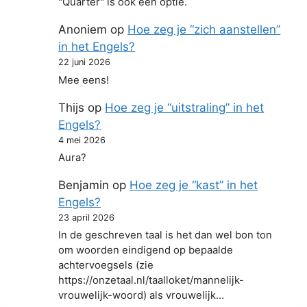
"Quarter" is ook een optie.
Anoniem
op
Hoe zeg je “zich aanstellen”
in het Engels?
22 juni 2026
Mee eens!
Thijs
op
Hoe zeg je “uitstraling” in het
Engels?
4 mei 2026
Aura?
Benjamin
op
Hoe zeg je “kast” in het
Engels?
23 april 2026
In de geschreven taal is het dan wel bon ton
om woorden eindigend op bepaalde
achtervoegsels (zie
https://onzetaal.nl/taalloket/mannelijk-
vrouwelijk-woord) als vrouwelijk…