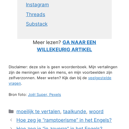
Instagram
Threads
Substack
Meer lezen?
GA NAAR EEN
WILLEKEURIG ARTIKEL
Disclaimer: deze site is geen woordenboek. Mijn vertalingen
zijn de meningen van één mens, en mijn voorbeelden zijn
zelfverzonnen. Meer weten? Kijk dan bij de
veelgestelde
vragen
.
Bron foto:
Joël Super, Pexels
Categorieën
moeilijk te vertalen
,
taalkunde
,
woord
Hoe zeg je “ramptoerisme” in het Engels?
Hoe zeg je “in zoverre” in het Engels?