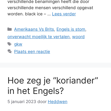
verschillende benamingen heeft die door
verschillende mensen verschillend opgevat
worden. black ice – …
Lees verder
Categorieën
Amerikaans Vs Brits
,
Engels is stom
,
onverwacht moeilijk te vertalen
,
woord
Tags
gkw
Plaats een reactie
Hoe zeg je “koriander”
in het Engels?
5 januari 2023
door
Heddwen