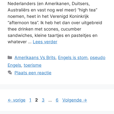
Nederlanders (en Amerikanen, Duitsers,
Australiërs en vast nog wel meer) “high tea”
noemen, heet in het Verenigd Koninkrijk
“afternoon tea”. Ik heb het dan over uitgebreid
thee drinken met scones, cucumber
sandwiches, kleine taartjes en pasteitjes en
whatever …
Lees verder
Categorieën
Amerikaans Vs Brits
,
Engels is stom
,
pseudo
Engels
,
toerisme
Plaats een reactie
Pagina
Pagina
Pagina
Pagina
←
vorige
1
2
3
…
6
Volgende
→