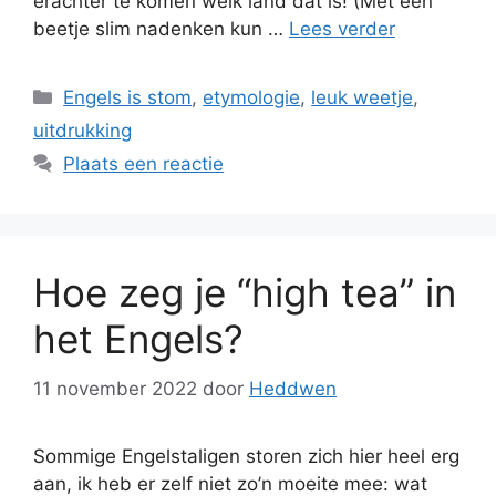
erachter te komen welk land dat is! (Met een
beetje slim nadenken kun …
Lees verder
Categorieën
Engels is stom
,
etymologie
,
leuk weetje
,
uitdrukking
Plaats een reactie
Hoe zeg je “high tea” in
het Engels?
11 november 2022
door
Heddwen
Sommige Engelstaligen storen zich hier heel erg
aan, ik heb er zelf niet zo’n moeite mee: wat