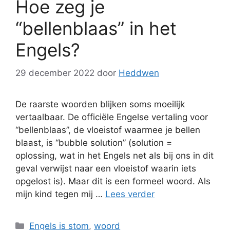
Hoe zeg je
“bellenblaas” in het
Engels?
29 december 2022
door
Heddwen
De raarste woorden blijken soms moeilijk
vertaalbaar. De officiële Engelse vertaling voor
“bellenblaas”, de vloeistof waarmee je bellen
blaast, is “bubble solution” (solution =
oplossing, wat in het Engels net als bij ons in dit
geval verwijst naar een vloeistof waarin iets
opgelost is). Maar dit is een formeel woord. Als
mijn kind tegen mij …
Lees verder
Categorieën
Engels is stom
,
woord