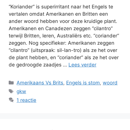
“Koriander” is superirritant naar het Engels te
vertalen omdat Amerikanen en Britten een
ander woord hebben voor deze kruidige plant.
Amerikanen en Canadezen zeggen “cilantro”
terwijl Britten, Ieren, Australiërs etc. “coriander”
zeggen. Nog specifieker: Amerikanen zeggen
“cilantro” (uitspraak: sil-lan-tro) als ze het over
de plant hebben, en “coriander” als ze het over
de gedroogde zaadjes …
Lees verder
Categorieën
Amerikaans Vs Brits
,
Engels is stom
,
woord
Tags
gkw
1 reactie