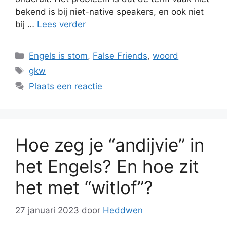
bekend is bij niet-native speakers, en ook niet
bij …
Lees verder
Categorieën
Engels is stom
,
False Friends
,
woord
Tags
gkw
Plaats een reactie
Hoe zeg je “andijvie” in
het Engels? En hoe zit
het met “witlof”?
27 januari 2023
door
Heddwen