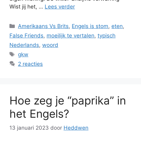
Wist jij het, …
Lees verder
Categorieën
Amerikaans Vs Brits
,
Engels is stom
,
eten
,
False Friends
,
moeilijk te vertalen
,
typisch
Nederlands
,
woord
Tags
gkw
2 reacties
Hoe zeg je “paprika” in
het Engels?
13 januari 2023
door
Heddwen