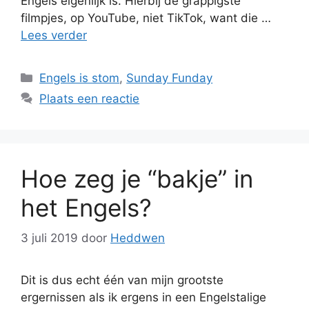
Engels eigenlijk is. Hierbij de grappigste
filmpjes, op YouTube, niet TikTok, want die …
Lees verder
Categorieën
Engels is stom
,
Sunday Funday
Plaats een reactie
Hoe zeg je “bakje” in
het Engels?
3 juli 2019
door
Heddwen
Dit is dus echt één van mijn grootste
ergernissen als ik ergens in een Engelstalige