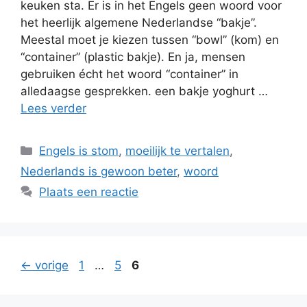
keuken sta. Er is in het Engels geen woord voor
het heerlijk algemene Nederlandse “bakje”.
Meestal moet je kiezen tussen “bowl” (kom) en
“container” (plastic bakje). En ja, mensen
gebruiken écht het woord “container” in
alledaagse gesprekken. een bakje yoghurt …
Lees verder
Categorieën
Engels is stom
,
moeilijk te vertalen
,
Nederlands is gewoon beter
,
woord
Plaats een reactie
Pagina
Pagina
Pagina
←
vorige
1
…
5
6