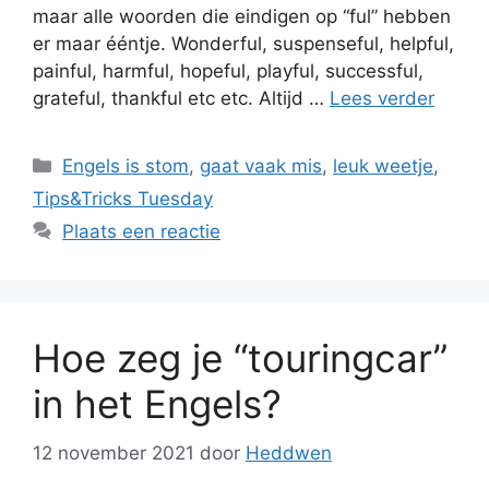
maar alle woorden die eindigen op “ful” hebben
er maar ééntje. Wonderful, suspenseful, helpful,
painful, harmful, hopeful, playful, successful,
grateful, thankful etc etc. Altijd …
Lees verder
Categorieën
Engels is stom
,
gaat vaak mis
,
leuk weetje
,
Tips&Tricks Tuesday
Plaats een reactie
Hoe zeg je “touringcar”
in het Engels?
12 november 2021
door
Heddwen