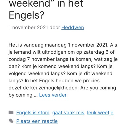
weekend” in het
Engels?
1 november 2021
door
Heddwen
Het is vandaag maandag 1 november 2021. Als
je iemand wilt uitnodigen om op zaterdag 6 of
zondag 7 november langs te komen, wat zeg je
dan? Kom je komend weekend langs? Kom je
volgend weekend langs? Kom je dit weekend
langs? In het Engels hebben we precies
dezelfde keuzemogelijkheden: Are you coming
by coming …
Lees verder
Categorieën
Engels is stom
,
gaat vaak mis
,
leuk weetje
Plaats een reactie