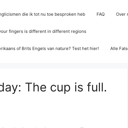
glicismen die ik tot nu toe besproken heb
FAQ
Over 
ur fingers is different in different regions
erikaans of Brits Engels van nature? Test het hier!
Alle Fal
ay: The cup is full.