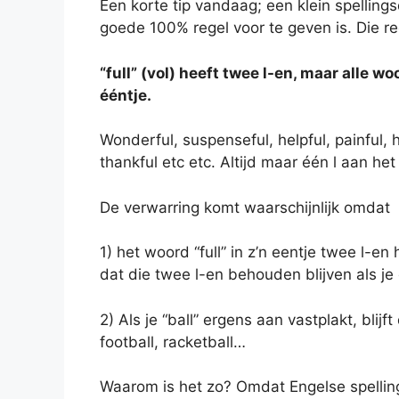
Een korte tip vandaag; een klein spelling
goede 100% regel voor te geven is. Die re
“full” (vol) heeft twee l-en, maar alle 
ééntje.
Wonderful, suspenseful, helpful, painful, h
thankful etc etc. Altijd maar één l aan het
De verwarring komt waarschijnlijk omdat
1) het woord “full” in z’n eentje twee l-en
dat die twee l-en behouden blijven als je 
2) Als je “ball” ergens aan vastplakt, blijf
football, racketball…
Waarom is het zo? Omdat Engelse spellin