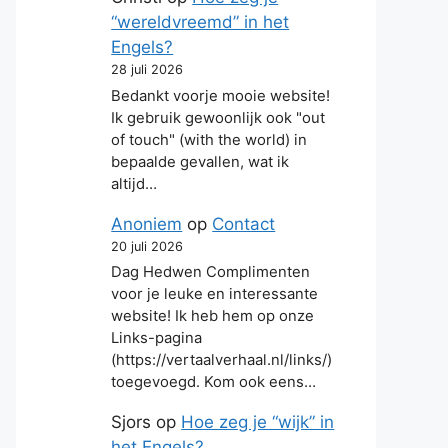
“wereldvreemd” in het
Engels?
28 juli 2026
Bedankt voorje mooie website!
Ik gebruik gewoonlijk ook "out
of touch" (with the world) in
bepaalde gevallen, wat ik
altijd…
Anoniem
op
Contact
20 juli 2026
Dag Hedwen Complimenten
voor je leuke en interessante
website! Ik heb hem op onze
Links-pagina
(https://vertaalverhaal.nl/links/)
toegevoegd. Kom ook eens…
Sjors
op
Hoe zeg je “wijk” in
het Engels?