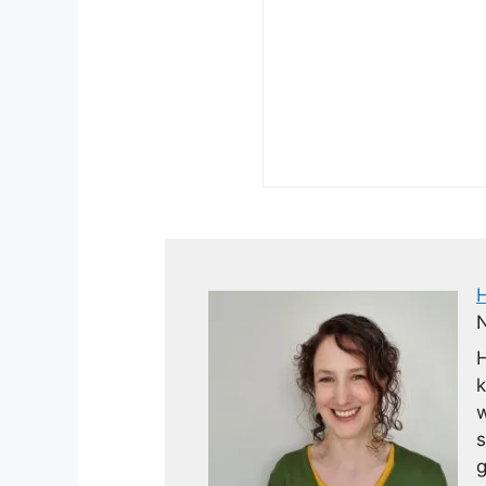
N
H
k
w
s
g