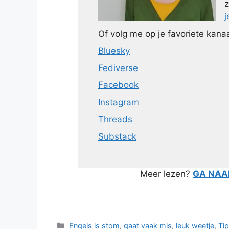
z
j
Of volg me op je favoriete kanaa
Bluesky
Fediverse
Facebook
Instagram
Threads
Substack
Meer lezen?
GA NAAR
Categorieën
Engels is stom
,
gaat vaak mis
,
leuk weetje
,
Ti