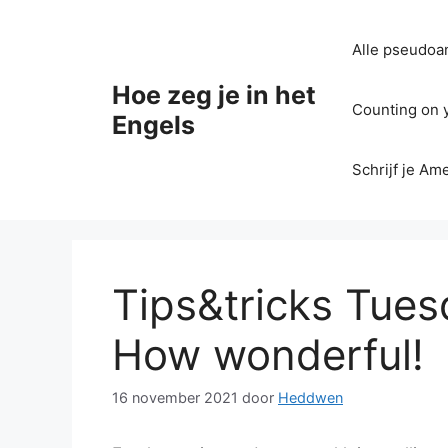
Ga
naar
Alle pseudoan
de
inhoud
Hoe zeg je in het
Counting on yo
Engels
Schrijf je Am
Tips&tricks Tuesd
How wonderful!
16 november 2021
door
Heddwen