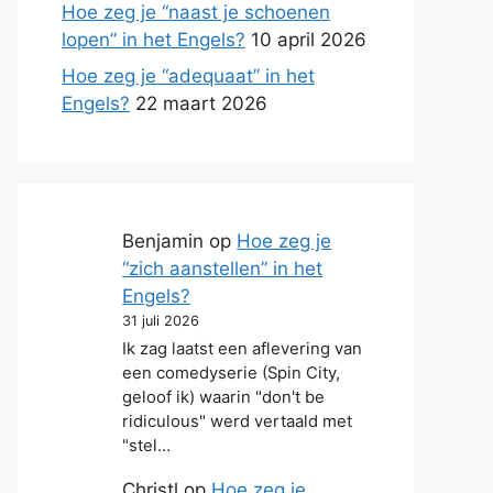
Hoe zeg je “naast je schoenen
lopen” in het Engels?
10 april 2026
Hoe zeg je “adequaat” in het
Engels?
22 maart 2026
Benjamin
op
Hoe zeg je
“zich aanstellen” in het
Engels?
31 juli 2026
Ik zag laatst een aflevering van
een comedyserie (Spin City,
geloof ik) waarin "don't be
ridiculous" werd vertaald met
"stel…
Christl
op
Hoe zeg je