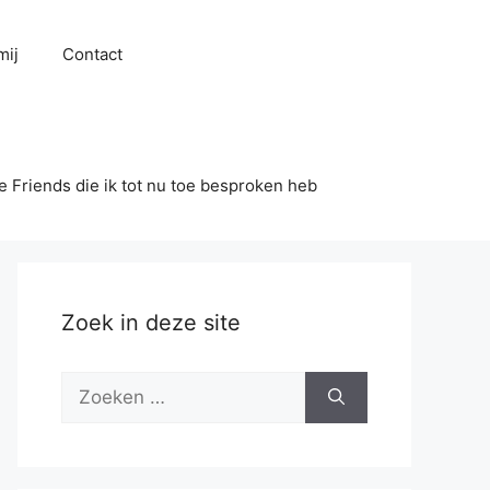
mij
Contact
se Friends die ik tot nu toe besproken heb
Zoek in deze site
Zoek
naar: