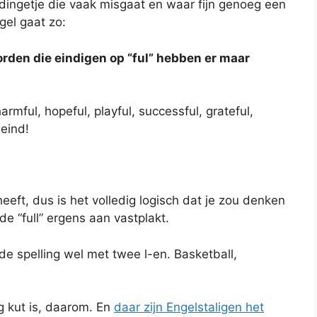
sdingetje die vaak misgaat en waar fijn genoeg een
gel gaat zo:
woorden die eindigen op “ful” hebben er maar
armful, hopeful, playful, successful, grateful,
 eind!
 heeft, dus is het volledig logisch dat je zou denken
de “full” ergens aan vastplakt.
t de spelling wel met twee l-en. Basketball,
g kut is, daarom. En
daar zijn Engelstaligen het