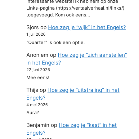
interessante website! Ik heb hem op onze
Links-pagina (https://vertaalverhaal.nl/links/)
toegevoegd. Kom ook eens…
Sjors
op
Hoe zeg je “wijk” in het Engels?
1 juli 2026
"Quarter" is ook een optie.
Anoniem
op
Hoe zeg je “zich aanstellen”
in het Engels?
22 juni 2026
Mee eens!
Thijs
op
Hoe zeg je “uitstraling” in het
Engels?
4 mei 2026
Aura?
Benjamin
op
Hoe zeg je “kast” in het
Engels?