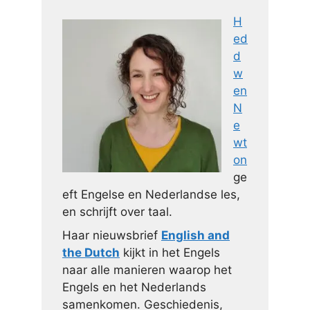
H
ed
d
w
en
N
e
wt
on
ge
eft Engelse en Nederlandse les,
en schrijft over taal.
Haar nieuwsbrief
English and
the Dutch
kijkt in het Engels
naar alle manieren waarop het
Engels en het Nederlands
samenkomen. Geschiedenis,