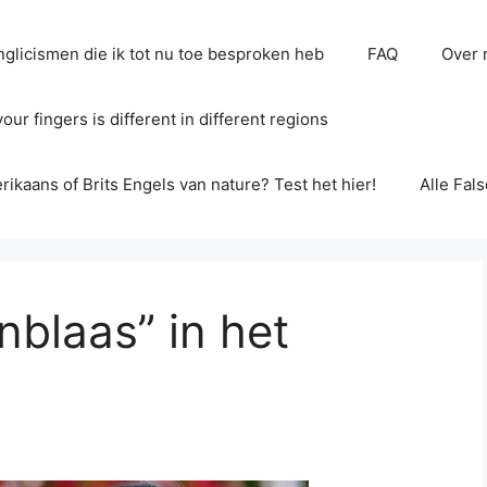
glicismen die ik tot nu toe besproken heb
FAQ
Over 
ur fingers is different in different regions
erikaans of Brits Engels van nature? Test het hier!
Alle Fal
nblaas” in het