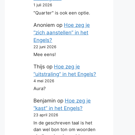
1 juli 2026
"Quarter" is ook een optie.
Anoniem
op
Hoe zeg je
“zich aanstellen” in het
Engels?
22 juni 2026
Mee eens!
Thijs
op
Hoe zeg je
“uitstraling” in het Engels?
4 mei 2026
Aura?
Benjamin
op
Hoe zeg je
“kast” in het Engels?
23 april 2026
In de geschreven taal is het
dan wel bon ton om woorden