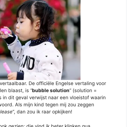
ertaalbaar. De officiële Engelse vertaling voor
en blaast, is “
bubble solution
” (solution =
s in dit geval verwijst naar een vloeistof waarin
 woord. Als mijn kind tegen mij zou zeggen
please
“, dan zou ik raar opkijken!
 ook gezien; die vind ik beter klinken qua