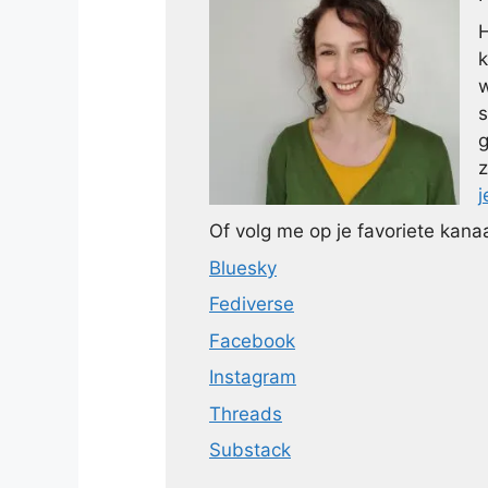
H
k
w
s
g
z
j
Of volg me op je favoriete kanaa
Bluesky
Fediverse
Facebook
Instagram
Threads
Substack