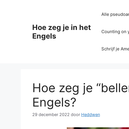
Ga
naar
Alle pseudoan
de
inhoud
Hoe zeg je in het
Counting on yo
Engels
Schrijf je Am
Hoe zeg je “belle
Engels?
29 december 2022
door
Heddwen