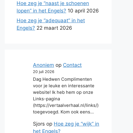
Hoe zeg je “naast je schoenen
lopen” in het Engels?
10 april 2026
Hoe zeg je “adequaat” in het
Engels?
22 maart 2026
Anoniem
op
Contact
20 juli 2026
Dag Hedwen Complimenten
voor je leuke en interessante
website! Ik heb hem op onze
Links-pagina
(https://vertaalverhaal.nl/links/)
toegevoegd. Kom ook eens…
Sjors
op
Hoe zeg je “wijk” in
het Engels?