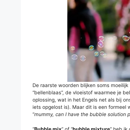
De raarste woorden blijken soms moeilijk v
“bellenblaas”, de vloeistof waarmee je bell
oplossing, wat in het Engels net als bij on
iets opgelost is). Maar dit is een formeel
“
mummy, can I have the bubble solution 
“
Bubble mix
” of “
bubble mixture
” heb ik