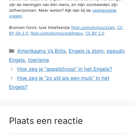
zijn de meningen van één mens, en mijn voorbeelden zijn
zelfverzonnen. Meer weten? Kijk dan bij de
veelgestelde
vragen
.
Bronnen foto’s: luxe theefeestje
flickr.com/photos/s2art
,
CC
BY-SA 2.0
,
flickr.com/photos/goblinbox
,
CC BY 2.0
Categorieën
Amerikaans Vs Brits
,
Engels is stom
,
pseudo
Engels
,
toerisme
Hoe zeg je “appelstroop” in het Engels?
Hoe zeg je “zo stil als een muis” in het
Engels?
Plaats een reactie