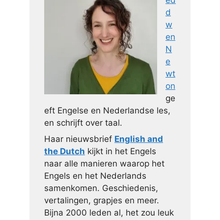
d
w
en
N
e
wt
on
ge
eft Engelse en Nederlandse les,
en schrijft over taal.
Haar nieuwsbrief
English and
the Dutch
kijkt in het Engels
naar alle manieren waarop het
Engels en het Nederlands
samenkomen. Geschiedenis,
vertalingen, grapjes en meer.
Bijna 2000 leden al, het zou leuk