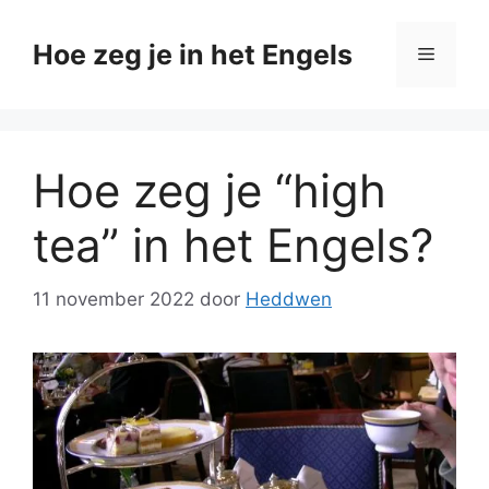
Ga
naar
Hoe zeg je in het Engels
Menu
de
inhoud
Hoe zeg je “high
tea” in het Engels?
11 november 2022
door
Heddwen