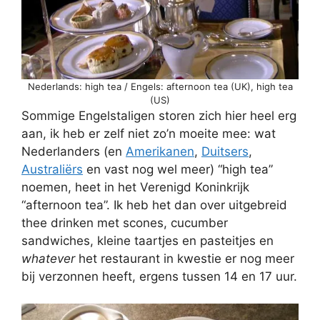
Nederlands: high tea / Engels: afternoon tea (UK), high tea
(US)
Sommige Engelstaligen storen zich hier heel erg
aan, ik heb er zelf niet zo’n moeite mee: wat
Nederlanders (en
Amerikanen
,
Duitsers
,
Australiërs
en vast nog wel meer) “high tea”
noemen, heet in het Verenigd Koninkrijk
“afternoon tea”. Ik heb het dan over uitgebreid
thee drinken met scones, cucumber
sandwiches, kleine taartjes en pasteitjes en
whatever
het restaurant in kwestie er nog meer
bij verzonnen heeft, ergens tussen 14 en 17 uur.