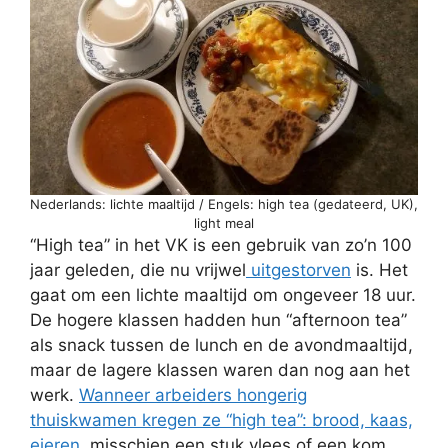
Nederlands: lichte maaltijd / Engels: high tea (gedateerd, UK),
light meal
“High tea” in het VK is een gebruik van zo’n 100
jaar geleden, die nu vrijwel
uitgestorven
is. Het
gaat om een lichte maaltijd om ongeveer 18 uur.
De hogere klassen hadden hun “afternoon tea”
als snack tussen de lunch en de avondmaaltijd,
maar de lagere klassen waren dan nog aan het
werk.
Wanneer arbeiders hongerig
thuiskwamen kregen ze “high tea”: brood, kaas,
eieren
, misschien een stuk vlees of een kom