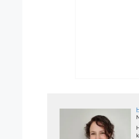
N
H
k