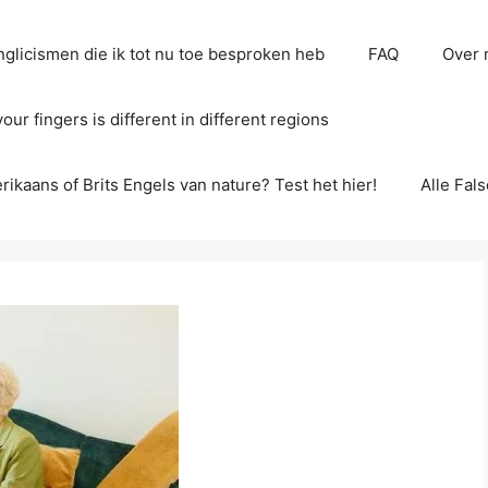
glicismen die ik tot nu toe besproken heb
FAQ
Over 
ur fingers is different in different regions
erikaans of Brits Engels van nature? Test het hier!
Alle Fal