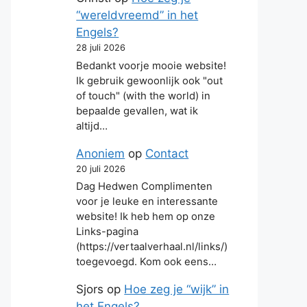
“wereldvreemd” in het
Engels?
28 juli 2026
Bedankt voorje mooie website!
Ik gebruik gewoonlijk ook "out
of touch" (with the world) in
bepaalde gevallen, wat ik
altijd…
Anoniem
op
Contact
20 juli 2026
Dag Hedwen Complimenten
voor je leuke en interessante
website! Ik heb hem op onze
Links-pagina
(https://vertaalverhaal.nl/links/)
toegevoegd. Kom ook eens…
Sjors
op
Hoe zeg je “wijk” in
het Engels?