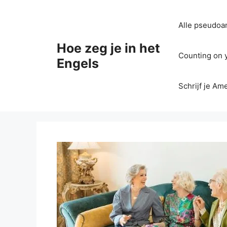
Ga
naar
Alle pseudoan
de
inhoud
Hoe zeg je in het
Counting on yo
Engels
Schrijf je Am