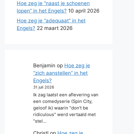
Hoe zeg je “naast je schoenen
lopen” in het Engels?
10 april 2026
Hoe zeg je “adequaat” in het
Engels?
22 maart 2026
Benjamin
op
Hoe zeg je
“zich aanstellen” in het
Engels?
31 juli 2026
Ik zag laatst een aflevering van
een comedyserie (Spin City,
geloof ik) waarin "don't be
ridiculous" werd vertaald met
"stel…
Christl
op
Hoe zeg je