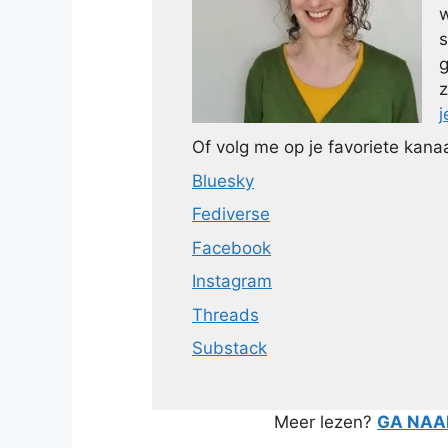
w
s
g
z
j
Of volg me op je favoriete kanaa
Bluesky
Fediverse
Facebook
Instagram
Threads
Substack
Meer lezen?
GA NAAR