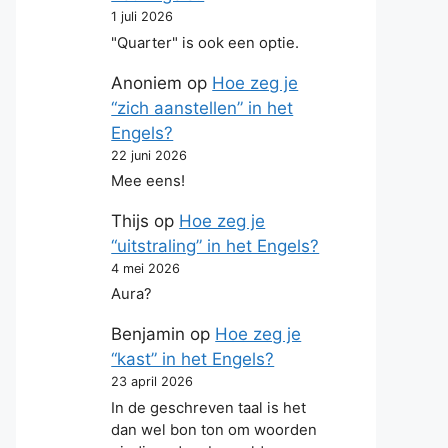
1 juli 2026
"Quarter" is ook een optie.
Anoniem
op
Hoe zeg je
“zich aanstellen” in het
Engels?
22 juni 2026
Mee eens!
Thijs
op
Hoe zeg je
“uitstraling” in het Engels?
4 mei 2026
Aura?
Benjamin
op
Hoe zeg je
“kast” in het Engels?
23 april 2026
In de geschreven taal is het
dan wel bon ton om woorden