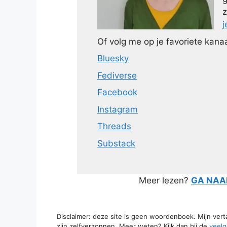
z
j
Of volg me op je favoriete kanaa
Bluesky
Fediverse
Facebook
Instagram
Threads
Substack
Meer lezen?
GA NAAR
Disclaimer: deze site is geen woordenboek. Mijn ver
zijn zelfverzonnen. Meer weten? Kijk dan bij de
veelg