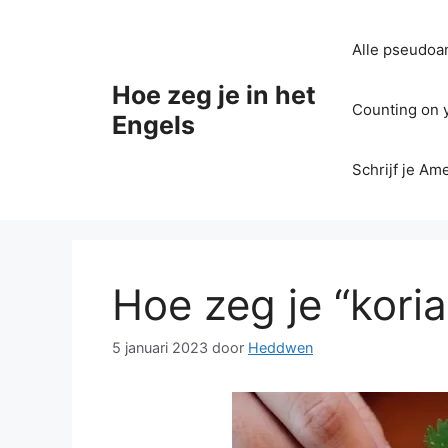
Ga
naar
Alle pseudoan
de
inhoud
Hoe zeg je in het
Counting on yo
Engels
Schrijf je Am
Hoe zeg je “koria
5 januari 2023
door
Heddwen