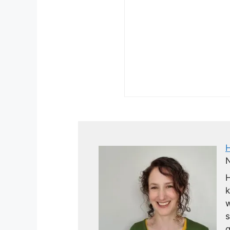
N
H
k
w
s
g