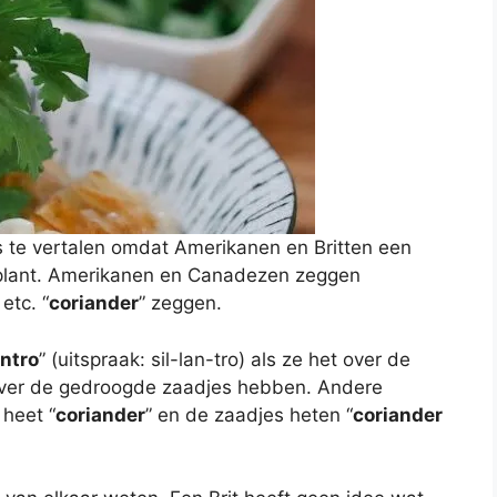
els te vertalen omdat Amerikanen en Britten een
plant. Amerikanen en Canadezen zeggen
 etc. “
coriander
” zeggen.
antro
” (uitspraak: sil-lan-tro) als ze het over de
 over de gedroogde zaadjes hebben. Andere
 heet “
coriander
” en de zaadjes heten “
coriander