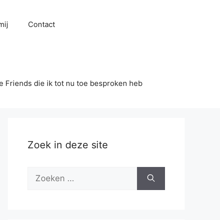
mij
Contact
se Friends die ik tot nu toe besproken heb
Zoek in deze site
Zoek
naar: