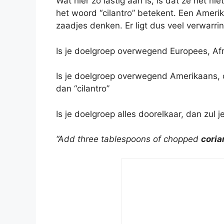
Wat hier zo lastig aan is, is dat ze het ni
het woord “cilantro” betekent. Een Amerik
zaadjes denken. Er ligt dus veel verwarrin
Is je doelgroep overwegend Europees, Afr
Is je doelgroep overwegend Amerikaans, o
dan “cilantro”
Is je doelgroep alles doorelkaar, dan zul 
“Add three tablespoons of chopped
coria