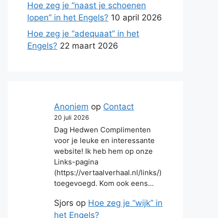
Hoe zeg je “naast je schoenen
lopen” in het Engels?
10 april 2026
Hoe zeg je “adequaat” in het
Engels?
22 maart 2026
Anoniem
op
Contact
20 juli 2026
Dag Hedwen Complimenten
voor je leuke en interessante
website! Ik heb hem op onze
Links-pagina
(https://vertaalverhaal.nl/links/)
toegevoegd. Kom ook eens…
Sjors
op
Hoe zeg je “wijk” in
het Engels?