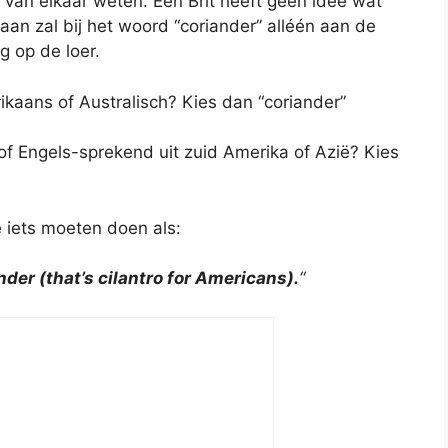
et van elkaar weten. Een Brit heeft geen idee wat
aan zal bij het woord “coriander” alléén aan de
g op de loer.
ikaans of Australisch? Kies dan “coriander”
f Engels-sprekend uit zuid Amerika of Azië? Kies
je iets moeten doen als:
nder (that’s cilantro for Americans).
“