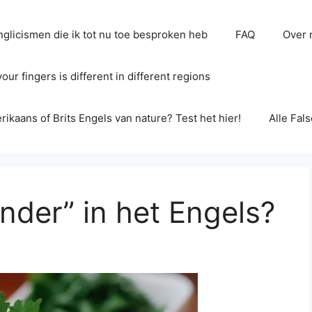
glicismen die ik tot nu toe besproken heb
FAQ
Over 
ur fingers is different in different regions
erikaans of Brits Engels van nature? Test het hier!
Alle Fal
nder” in het Engels?