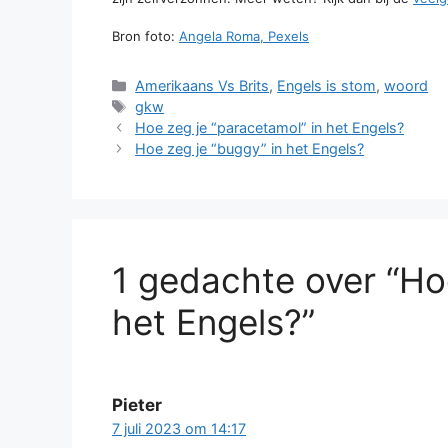
Bron foto:
Angela Roma, Pexels
Categorieën
Amerikaans Vs Brits
,
Engels is stom
,
woord
Tags
gkw
Hoe zeg je “paracetamol” in het Engels?
Hoe zeg je “buggy” in het Engels?
1 gedachte over “Hoe
het Engels?”
Pieter
7 juli 2023 om 14:17